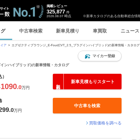
掲載レビュー
325,877
件
時点
※新車カタログのある自動車総合情報
2026.08.07
ログ
中古車検索
新車見積り
車買取
ニュース
ァイア
エグゼクティブラウンジ_E-Four(CVT_2.5_プラグインハイブリッド)の新車情報・カタログ
マイカー登録
_プラグインハイブリッド)の新車情報・カタログ
込）
新車見積もりスタート
1090
.0
〜
万円
格
中古車を検索
299
.0
万円
買取価格を調べる