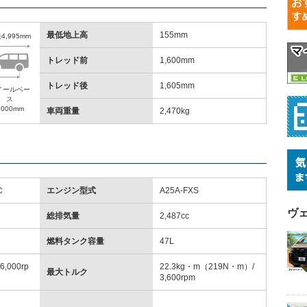
最低地上高
155mm
4,995mm
トレッド前
1,600mm
トレッド後
1,605mm
イールベー
ス
,000mm
車両重量
2,470kg
Ｃ
エンジン型式
A25A-FXS
ヴ
総排気量
2,487cc
燃料タンク容量
47L
6,000rp
22.3kg・m（219N・m）/
最大トルク
3,600rpm