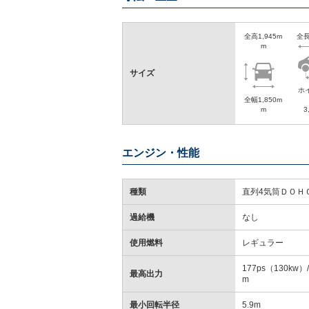
全高1,945m
全長
m
サイズ
ホ
全幅1,850m
m
3
エンジン・性能
種類
直列4気筒ＤＯＨ
過給機
なし
使用燃料
レギュラー
177ps（130kw）/
最高出力
m
最小回転半径
5.9m