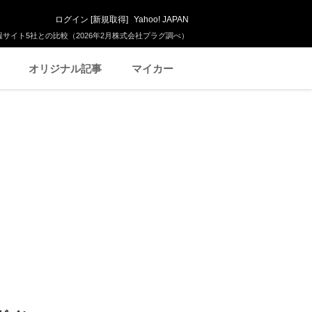
ログイン
[
新規取得
]
Yahoo! JAPAN
サイト5社との比較（2026年2月株式会社プラグ調べ）
オリジナル記事
マイカー