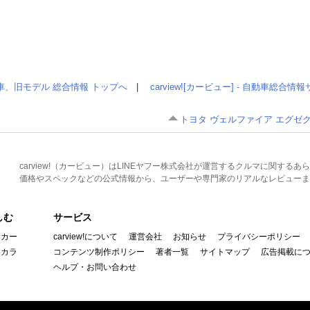
車、旧モデル 総合情報 トップへ
|
carview![カービュー] - 自動車総合
トヨタ ヴェルファイア エグゼクテ
carview!（カービュー）はLINEヤフー株式会社が運営するクルマに関す
価格やスペックなどの公式情報から、ユーザーや専門家のリアルなレビューま
しむ
サービス
イカー
carview!について
運営会社
お知らせ
プライバシーポリシー
んカラ
コンテンツ制作ポリシー
著者一覧
サイトマップ
広告掲載に
ヘルプ・お問い合わせ