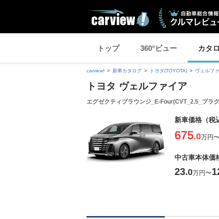
トップ
360°ビュー
カタ
carview!
新車カタログ
トヨタ(TOYOTA)
ヴェルフ
トヨタ ヴェルファイア
エグゼクティブラウンジ_E-Four(CVT_2.5
新車価格（税
675
.0
万円
中古車本体価
23
1
.0
万円
〜