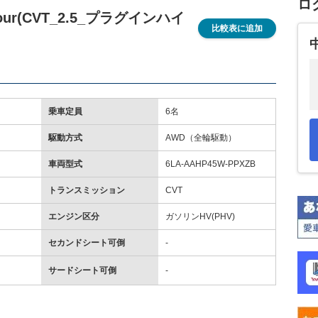
ロ
r(CVT_2.5_プラグインハイ
比較表に追加
乗車定員
6名
駆動方式
AWD（全輪駆動）
車両型式
6LA-AAHP45W-PPXZB
トランスミッション
CVT
エンジン区分
ガソリンHV(PHV)
セカンドシート可倒
-
サードシート可倒
-