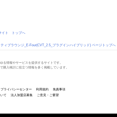
情報サイト トップへ
ィブラウンジ_E-Four(CVT_2.5_プラグインハイブリッド) ページトップへ
るあらゆる情報やサービスを提供するサイトです。
で購入検討に役立つ情報を多く掲載しています。
プライバシーセンター
利用規約
免責事項
ついて
法人加盟店募集
ご意見・ご要望