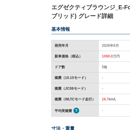
エグゼクティブラウンジ_E-Fou
ブリッド) グレード詳細
基本情報
発売年月
2026年6月
新車価格（税込）
1090.0
万円
ドア数
5枚
燃費（10.15モード）
-
燃費（JC08モード）
-
燃費（WLTCモード走行）
16.7
km/L
-
平均実燃費
寸法・重量