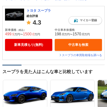
トヨタ スープラ
総合評価
マイカー登録
4.3
新車価格
中古車本体価格
（税込）
499
1500
198
1570
.5
.0
.0
.0
万円〜
万円
万円〜
万円
新車見積もり(無料)
中古車を検索
スープラの車買取相場を調べる
スープラを見た人はこんな車と比較しています