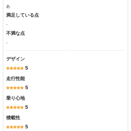
あ
満足している点
-
不満な点
-
デザイン
5
走行性能
5
乗り心地
5
積載性
5