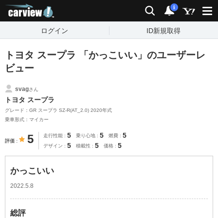
carview!
検索
通知
i
ログイン
ID新規取得
トヨタ スープラ 「かっこいい」のユーザーレ
ビュー
svag
さん
トヨタ スープラ
グレード：GR スープラ SZ-R(AT_2.0) 2020年式
乗車形式：マイカー
5
5
5
5
走行性能
乗り心地
燃費
評価
5
5
5
デザイン
積載性
価格
かっこいい
2022.5.8
総評