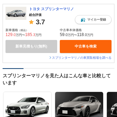
トヨタ スプリンターマリノ
総合評価
マイカー登録
3.7
新車価格
中古車本体価格
（税込）
129
185
59
118
.0
.3
.0
.0
万円〜
万円
万円〜
万円
新車見積もり(無料)
中古車を検索
スプリンターマリノの車買取相場を調べる
スプリンターマリノを見た人はこんな車と比較して
います