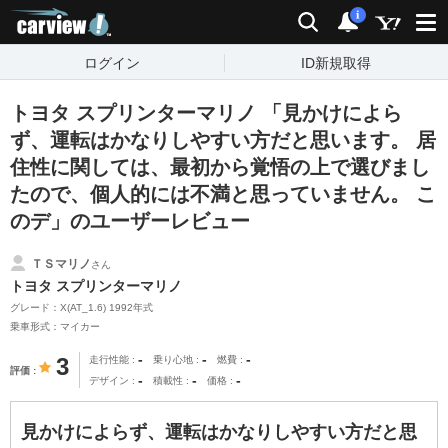
carview!
検索
通知
i
ログイン
ID新規取得
トヨタ スプリンターマリノ 「見かけによら
ず、運転はかなりしやすい方だと思います。 居
住性に関しては、最初から覚悟の上で選びまし
たので、個人的には不満と思っていません。 こ
のデ」のユーザーレビュー
ＴＳマリノ
さん
トヨタ スプリンターマリノ
グレード：X(AT_1.6) 1992年式
乗車形式：マイカー
-
-
-
3
走行性能
乗り心地
燃費
評価
-
-
-
デザイン
積載性
価格
見かけによらず、運転はかなりしやすい方だと思