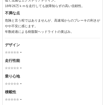
低く流麗なエクステリアデザイン。
18年26万ｋｍを走行しても故障知らずの高い信頼性。
不満な点
危険と言う程ではありませんが、高速域からのブレーキの利きが
やや不安に感じます。
年数経過による樹脂製ヘッドライトの黄ばみ。
デザイン
-
走行性能
-
乗り心地
-
積載性
-