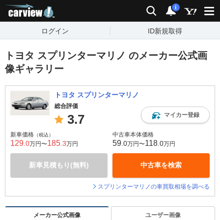
carview!
検索
通知
i
ログイン
ID新規取得
トヨタ スプリンターマリノ のメーカー公式画
像ギャラリー
トヨタ スプリンターマリノ
総合評価
マイカー登録
3.7
新車価格
中古車本体価格
（税込）
129
185
59
118
.0
.3
.0
.0
万円〜
万円
万円〜
万円
新車見積もり(無料)
中古車を検索
スプリンターマリノの車買取相場を調べる
メーカー公式画像
ユーザー画像