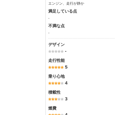
エンジン、走行が静か
満足している点
-
不満な点
-
デザイン
-
走行性能
5
乗り心地
4
積載性
3
燃費
4