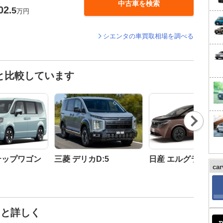
中古車を検索
02
.5
万円
シエンタの車買取相場を調べる
と比較しています
Nex
t
テップワゴン
三菱 デリカD:5
日産 エルグランド
ca
っと詳しく