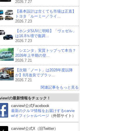
2026.7.27
【基本設計は古くても市場は正直】
トヨタ「ルーミー／ライ...
2026.7.23
【ホンダSUVに明暗】「ヴェゼル」
は16.8％増で復調...
2026.7.23
「シエンタ」実質トップって本当？
2026年上半期の登...
2026.7.21
【次期「ノート」は2028年度以降
か】8月改良でブラッ...
2026.7.21
関連記事をもっと見る
スズキ エブリイワゴン
ホンダ オデッセイ
ホ
rview!の最新情報をチェック！
carview!公式Facebook
最新のクルマ情報をお届けするcarvie
w!オフィシャルページ
（外部サイト）
carview!公式X（旧Twitter）