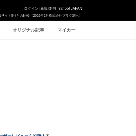
ログイン
[
新規取得
]
Yahoo! JAPAN
サイト5社との比較（2026年2月株式会社プラグ調べ）
オリジナル記事
マイカー