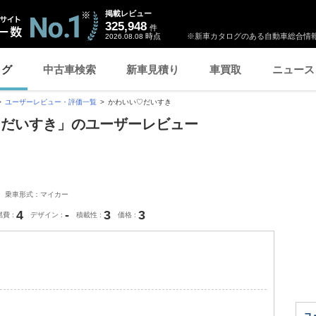
掲載レビュー
325,948
件
時点
※新車カタログのある自動車総合情報
2026.08.08
ログ
中古車検索
新車見積り
車買取
ニュース
ユーザーレビュー・評価一覧
かわいい♡だいすき
♡だいすき」のユーザーレビュー
乗車形式：マイカー
4
-
3
3
燃費
デザイン
積載性
価格