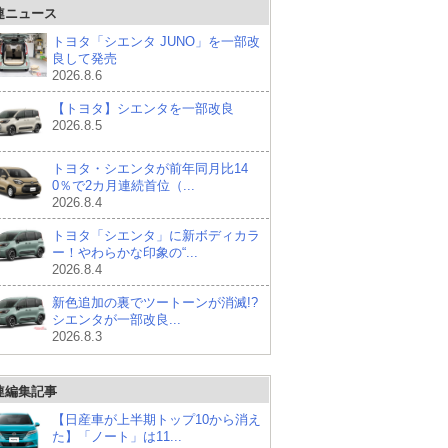
連ニュース
トヨタ「シエンタ JUNO」を一部改
良して発売
2026.8.6
【トヨタ】シエンタを一部改良
2026.8.5
トヨタ・シエンタが前年同月比14
0％で2カ月連続首位（...
2026.8.4
トヨタ「シエンタ」に新ボディカラ
ー！やわらかな印象の“...
2026.8.4
新色追加の裏でツートーンが消滅!?
シエンタが一部改良...
2026.8.3
連編集記事
【日産車が上半期トップ10から消え
た】「ノート」は11...