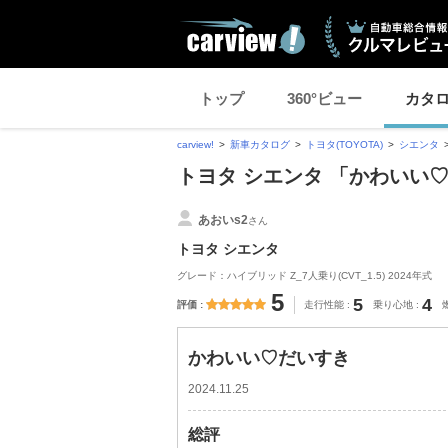
トップ
360°ビュー
カタ
carview!
新車カタログ
トヨタ(TOYOTA)
シエンタ
トヨタ シエンタ 「かわいい
あおいs2
さん
トヨタ シエンタ
グレード：ハイブリッド Z_7人乗り(CVT_1.5) 2024年式
5
5
4
評価
走行性能
乗り心地
かわいい♡だいすき
2024.11.25
総評