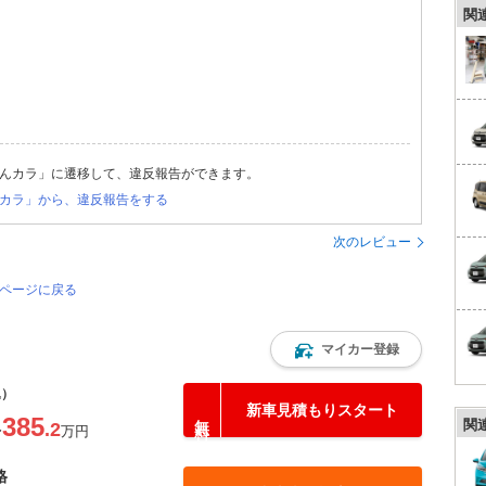
関
んカラ」に遷移して、違反報告ができます。
カラ」から、違反報告をする
次のレビュー
のページに戻る
マイカー登録
込）
新車見積もりスタート
385
関
.2
〜
万円
格