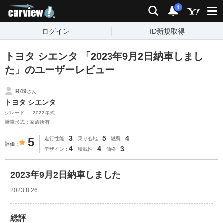
carview!
検索
通知
i
ログイン
ID新規取得
トヨタ シエンタ 「2023年9月2日納車しまし
た」のユーザーレビュー
R49
さん
トヨタ シエンタ
グレード：- 2022年式
乗車形式：家族所有
3
5
4
5
走行性能
乗り心地
燃費
評価
4
4
3
デザイン
積載性
価格
2023年9月2日納車しました
2023.8.26
総評