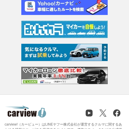
carview!（カービュー）はLINEヤフー株式会社が運営するクルマに関するあ