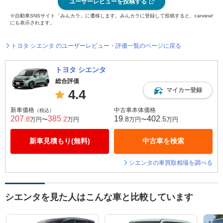
ユーザーレビューを投稿する
※自動車SNSサイト「みんカラ」に遷移します。みんカラに登録して投稿すると、carview!
にも表示されます。
トヨタ シエンタ のユーザーレビュー・評価一覧のページに戻る
トヨタ シエンタ
総合評価
マイカー登録
4.4
新車価格
中古車本体価格
（税込）
207
385
19
402
.8
.2
.8
.5
万円〜
万円
万円〜
万円
新車見積もり(無料)
中古車を検索
シエンタの車買取相場を調べる
シエンタを見た人はこんな車と比較しています