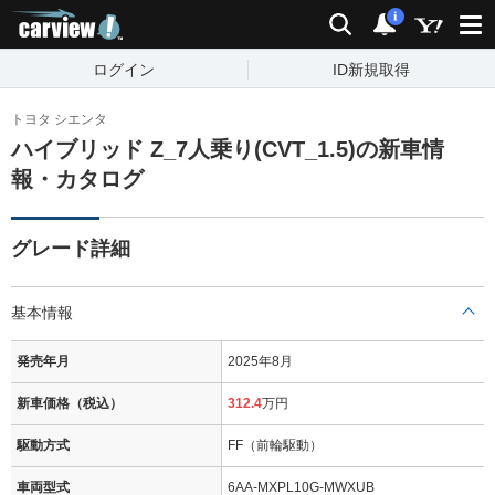
carview!
検索
通知
i
ログイン
ID新規取得
トヨタ シエンタ
ハイブリッド Z_7人乗り(CVT_1.5)の新車情
報・カタログ
グレード詳細
基本情報
発売年月
2025年8月
新車価格（税込）
312.4
万円
駆動方式
FF（前輪駆動）
車両型式
6AA-MXPL10G-MWXUB