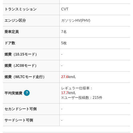
トランスミッション
CVT
エンジン区分
ガソリンHV(PHV)
乗車定員
7名
ドア数
5枚
燃費（10.15モード）
-
燃費（JC08モード）
-
燃費（WLTCモード走行）
27.6
km/L
レギュラー仕様車：
17.7
km/L
平均実燃費
※ユーザー投稿数：215件
セカンドシート可倒
-
サードシート可倒
-