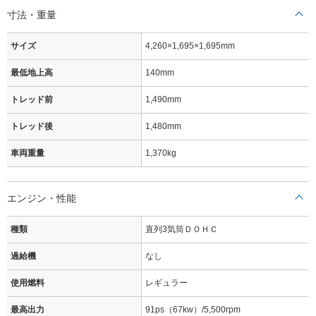
寸法・重量
サイズ
4,260×1,695×1,695mm
最低地上高
140mm
トレッド前
1,490mm
トレッド後
1,480mm
車両重量
1,370kg
エンジン・性能
種類
直列3気筒ＤＯＨＣ
過給機
なし
使用燃料
レギュラー
最高出力
91ps（67kw）/5,500rpm