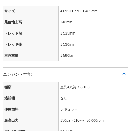
サイズ
4,695×1,770×1,485mm
最低地上高
140mm
トレッド前
1,535mm
トレッド後
1,530mm
車両重量
1,590kg
エンジン・性能
種類
直列4気筒ＤＯＨＣ
過給機
なし
使用燃料
レギュラー
最高出力
150ps（110kw）/6,000rpm