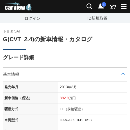
carview!
検索
通知
i
ログイン
ID新規取得
トヨタ SAI
G(CVT_2.4)の新車情報・カタログ
グレード詳細
基本情報
発売年月
2013年8月
新車価格（税込）
392.9
万円
駆動方式
FF（前輪駆動）
車両型式
DAA-AZK10-BEXSB