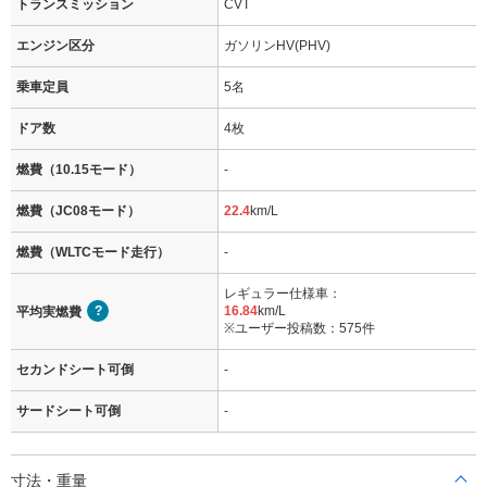
トランスミッション
CVT
エンジン区分
ガソリンHV(PHV)
乗車定員
5名
ドア数
4枚
燃費（10.15モード）
-
燃費（JC08モード）
22.4
km/L
燃費（WLTCモード走行）
-
レギュラー仕様車：
16.84
km/L
平均実燃費
※ユーザー投稿数：575件
セカンドシート可倒
-
サードシート可倒
-
寸法・重量