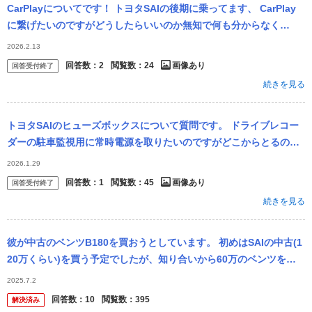
CarPlayについてです！ トヨタSAIの後期に乗ってます、 CarPlay
に繋げたいのですがどうしたらいいのか無知で何も分からなく
て、、 教えて欲しいです！ちなみにナビはトヨタ純正ナビで、C...
2026.2.13
回答数：
2
閲覧数：
24
画像あり
回答受付終了
続きを見る
トヨタSAIのヒューズボックスについて質問です。 ドライブレコー
ダーの駐車監視用に常時電源を取りたいのですがどこからとるのが
おすすめですか？ テスターで確認はしますがECU系は避けた方がい
2026.1.29
いみ...
回答数：
1
閲覧数：
45
画像あり
回答受付終了
続きを見る
彼が中古のベンツB180を買おうとしています。 初めはSAIの中古(1
20万くらい)を買う予定でしたが、知り合いから60万のベンツを紹
介され、彼が悩んだ結果ベンツを購入したいそうです。 ベン...
2025.7.2
回答数：
10
閲覧数：
395
解決済み