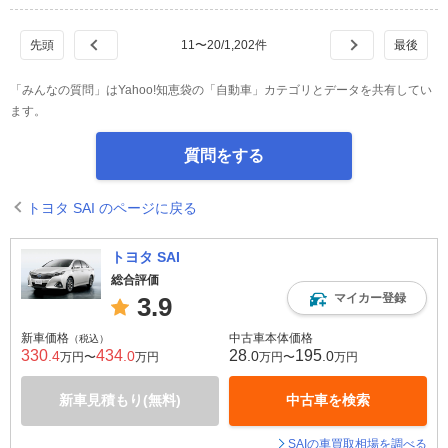
11
〜
20
/
1,202
件
「みんなの質問」はYahoo!知恵袋の「自動車」カテゴリとデータを共有してい
ます。
質問をする
トヨタ SAI のページに戻る
トヨタ SAI
総合評価
マイカー登録
3.9
新車価格
中古車本体価格
（税込）
330
434
28
195
.4
.0
.0
.0
万円〜
万円
万円〜
万円
新車見積もり(無料)
中古車を検索
SAIの車買取相場を調べる