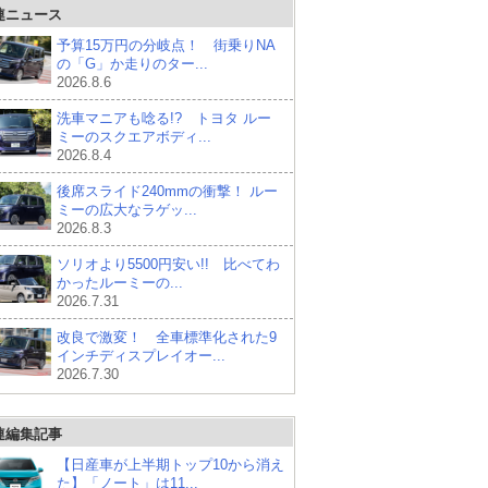
連ニュース
予算15万円の分岐点！ 街乗りNA
の「G」か走りのター...
2026.8.6
洗車マニアも唸る!? トヨタ ルー
ミーのスクエアボディ...
2026.8.4
後席スライド240mmの衝撃！ ルー
ミーの広大なラゲッ...
2026.8.3
ソリオより5500円安い!! 比べてわ
かったルーミーの...
2026.7.31
改良で激変！ 全車標準化された9
インチディスプレイオー...
2026.7.30
連編集記事
【日産車が上半期トップ10から消え
た】「ノート」は11...