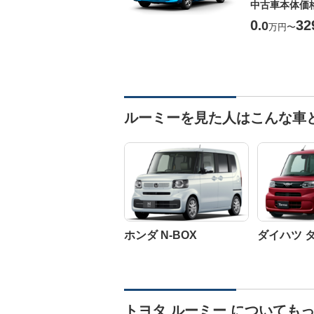
中古車本体価
0
32
.0
万円
〜
ルーミーを見た人はこんな車
ホンダ N-BOX
ダイハツ 
トヨタ ルーミー についても