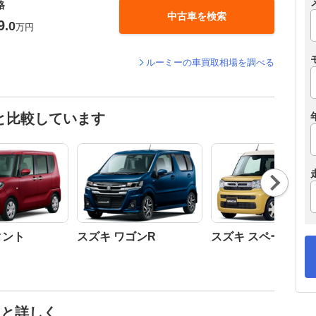
格
中古車を検索
9
.0
万円
ルーミーの車買取相場を調べる
と比較しています
Nex
t
タント
スズキ ワゴンR
スズキ スペーシア
っと詳しく