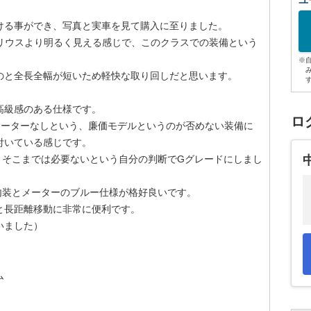
ユ
。
ける事ができ、写真と実車を見て購入に至りました。
プリウスより明るく見える感じで、このクラスでの装備という
※
のと全長全幅が短いため軽快な取り回しだと思います。
高級感のある仕様です。
ロ
メーターなしという、廉価モデルというのが否めない装備に
付いている感じです。
、そこまでは必要ないという自分の判断でGグレードにしまし
内装とメーターのブルー仕様が格好良いです。
と長距離移動に非常に便利です。
いました）
ム