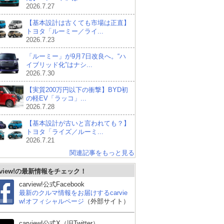
2026.7.27
【基本設計は古くても市場は正直】
トヨタ「ルーミー／ライ...
2026.7.23
「ルーミー」が9月7日改良へ。“ハ
イブリッド化”はナシ...
2026.7.30
【実質200万円以下の衝撃】BYD初
の軽EV「ラッコ」...
2026.7.28
【基本設計が古いと言われても？】
トヨタ「ライズ／ルーミ...
2026.7.21
関連記事をもっと見る
rview!の最新情報をチェック！
carview!公式Facebook
最新のクルマ情報をお届けするcarvie
w!オフィシャルページ
（外部サイト）
carview!公式X（旧Twitter）