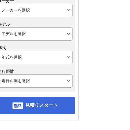
メーカー
モデル
年式
走行距離
スズキ ソリオハイブリ
日産 ルークス
ホン
ッド
見積りスタート