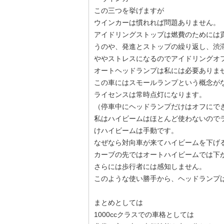
この三つを挙げますが
ウインカーは慣れれば問題ありません。
アイドリングストップは燃費のためには
うのや、発進とストップの繰り返し、渋
ややストレスになるのでアイドリングオ
オートヘッドランプは私には必要ありま
この車にはスモールランプという概念が
ライセンスは常時点灯になります。
（停車中にヘッドランプだけはオフにで
私はハイビームはほとんど使わないので
けハイビームは手動です。
なぜなら対向車が来てハイビームを下げ
カーブの先ではオートハイビームでは下
さらには歩行者には感知しません。
このような使い勝手から、ヘッドランプ
まとめとしては
1000ccクラスでの車格としては