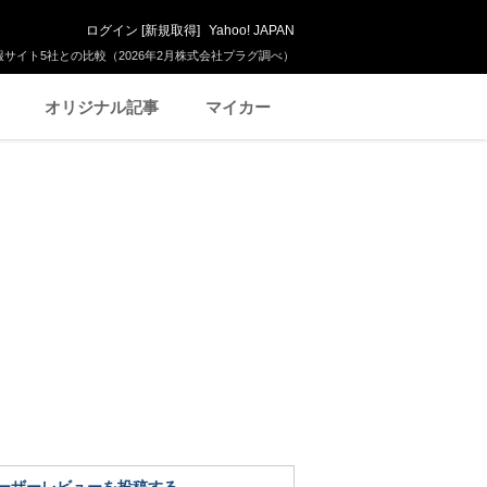
ログイン
[
新規取得
]
Yahoo! JAPAN
サイト5社との比較（2026年2月株式会社プラグ調べ）
オリジナル記事
マイカー