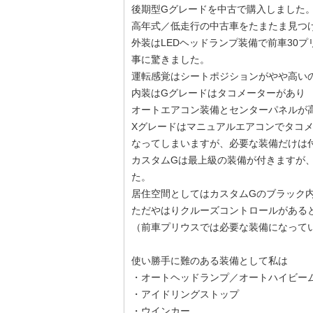
後期型Gグレードを中古で購入しました
高年式／低走行の中古車をたまたま見つ
外装はLEDヘッドランプ装備で前車30
事に驚きました。
運転感覚はシートポジションがやや高い
内装はGグレードはタコメーターがあり
オートエアコン装備とセンターパネルが
Xグレードはマニュアルエアコンでタコ
なってしまいますが、必要な装備だけは
カスタムGは最上級の装備が付きますが
た。
居住空間としてはカスタムGのブラック
ただやはりクルーズコントロールがある
（前車プリウスでは必要な装備になって
使い勝手に難のある装備として私は
・オートヘッドランプ／オートハイビー
・アイドリングストップ
・ウインカー