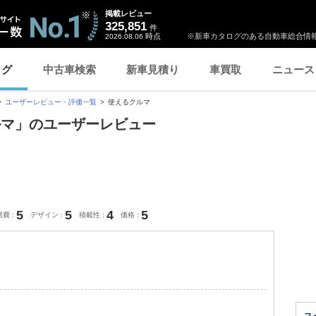
掲載レビュー
325,851
件
時点
※新車カタログのある自動車総合情報
2026.08.06
ログ
中古車検索
新車見積り
車買取
ニュース
ユーザーレビュー・評価一覧
使えるクルマ
ルマ」のユーザーレビュー
5
5
4
5
燃費
デザイン
積載性
価格