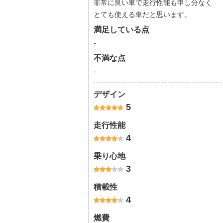
非常に良い車で走行性能も申し分なく
とても使える車だと思います。
満足している点
-
不満な点
-
デザイン
5
走行性能
4
乗り心地
3
積載性
4
燃費