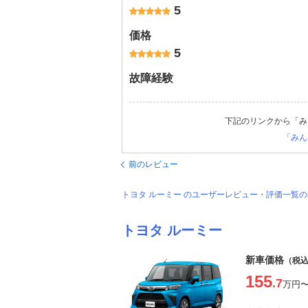
5
価格
5
故障経験
下記のリンクから「み
「みん
前のレビュー
トヨタ ルーミー のユーザーレビュー・評価一覧
トヨタ ルーミー
新車価格
（税
155
.7
万円