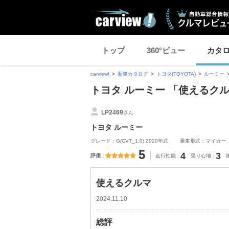
トップ
360°ビュー
カタ
carview!
新車カタログ
トヨタ(TOYOTA)
ルーミー
トヨタ ルーミー 「使えるク
LP2469
さん
トヨタ ルーミー
グレード：G(CVT_1.0) 2020年式
乗車形式：マイカー
5
4
3
評価
走行性能
乗り心地
使えるクルマ
2024.11.10
総評