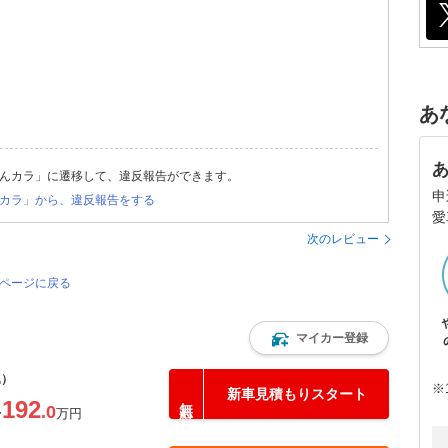
あ
んカラ」に遷移して、違反報告ができます。
申
カラ」から、違反報告をする
愛
次のレビュー
のページに戻る
マイカー登録
込）
※
新車見積もりスタート
192
.0
〜
万円