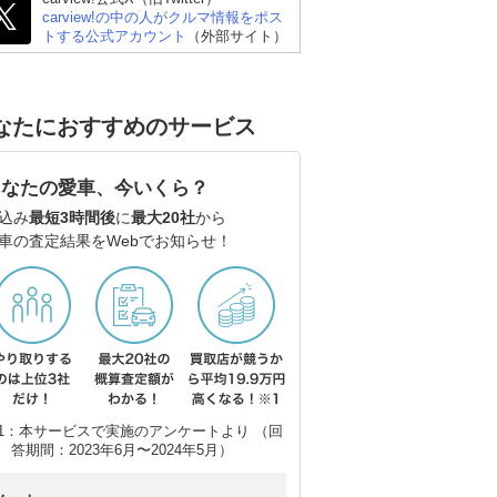
carview!の中の人がクルマ情報をポス
トする公式アカウント
（外部サイト）
なたにおすすめのサービス
あなたの愛車、今いくら？
込み
最短3時間後
に
最大20社
から
車の査定結果をWebでお知らせ！
1：本サービスで実施のアンケートより （回
答期間：2023年6月〜2024年5月）