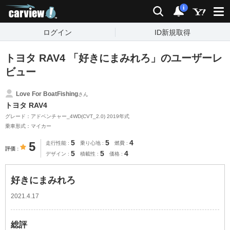
carview!
検索
通知
i
ログイン
ID新規取得
トヨタ RAV4 「好きにまみれろ」のユーザーレ
ビュー
Love For BoatFishing
さん
トヨタ RAV4
グレード：アドベンチャー_4WD(CVT_2.0) 2019年式
乗車形式：マイカー
5
5
4
5
走行性能
乗り心地
燃費
評価
5
5
4
デザイン
積載性
価格
好きにまみれろ
2021.4.17
総評