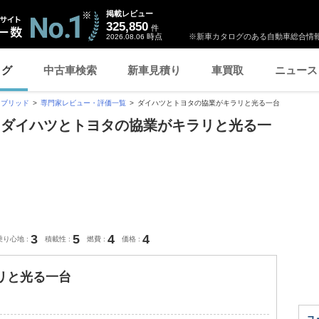
掲載レビュー
325,850
件
時点
※新車カタログのある自動車総合情報
2026.08.06
ログ
中古車検索
新車見積り
車買取
ニュース
イブリッド
専門家レビュー・評価一覧
ダイハツとトヨタの協業がキラリと光る一台
「ダイハツとトヨタの協業がキラリと光る一
3
5
4
4
乗り心地
積載性
燃費
価格
リと光る一台