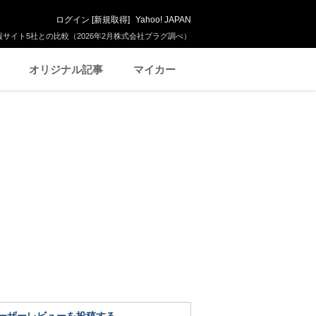
ログイン
[
新規取得
]
Yahoo! JAPAN
サイト5社との比較（2026年2月株式会社プラグ調べ）
オリジナル記事
マイカー