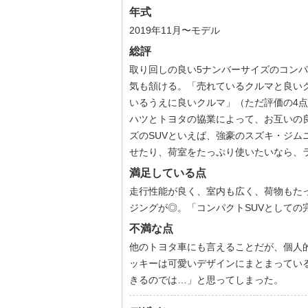
年式
2019年11月〜モデル
総評
取り回しの良い5ナンバーサイズのコンパ
気も頷ける。「売れているクルマと良い
いるうえに良いクルマ」（ただ評価の4
ハツとトヨタの協業によって、お互いの
ズのSUVといえば、強豪のスズキ・ジム
せたり、荷室をたっぷり使いたいなら、
満足している点
走行性能が良く、室内も広く、荷物もた
ジングが◎。「コンパクトSUVとしての
不満な点
他のトヨタ車にも言えることだが、個人
ッキーは可愛いデザインにまとまってい
きるのでは…」と思ってしまった。