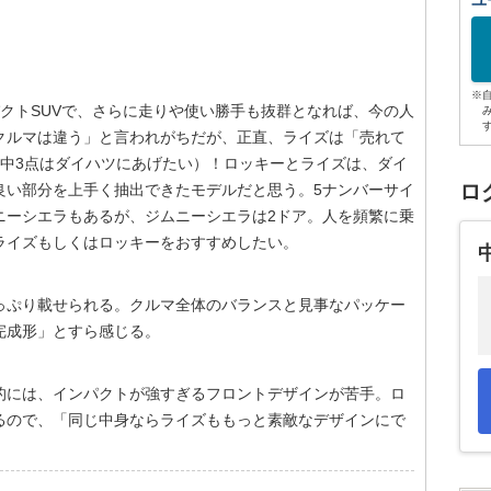
ユ
※
クトSUVで、さらに走りや使い勝手も抜群となれば、今の人
クルマは違う」と言われがちだが、正直、ライズは「売れて
点中3点はダイハツにあげたい）！ロッキーとライズは、ダイ
ロ
良い部分を上手く抽出できたモデルだと思う。5ナンバーサイ
ニーシエラもあるが、ジムニーシエラは2ドア。人を頻繁に乗
ライズもしくはロッキーをおすすめしたい。
っぷり載せられる。クルマ全体のバランスと見事なパッケー
完成形」とすら感じる。
的には、インパクトが強すぎるフロントデザインが苦手。ロ
るので、「同じ中身ならライズももっと素敵なデザインにで