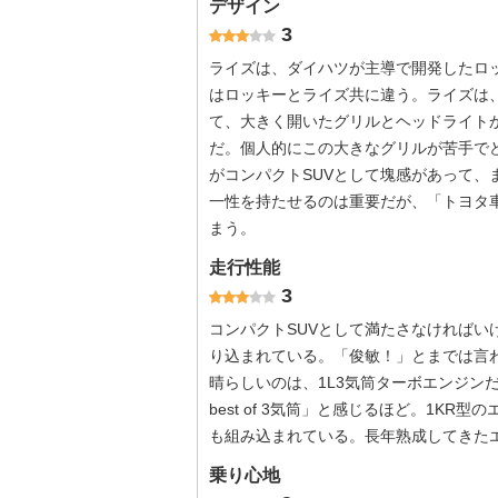
デザイン
3
ライズは、ダイハツが主導で開発したロ
はロッキーとライズ共に違う。ライズは
て、大きく開いたグリルとヘッドライト
だ。個人的にこの大きなグリルが苦手で
がコンパクトSUVとして塊感があって
一性を持たせるのは重要だが、「トヨタ
まう。
走行性能
3
コンパクトSUVとして満たさなければ
り込まれている。「俊敏！」とまでは言
晴らしいのは、1L3気筒ターボエンジン
best of 3気筒」と感じるほど。1K
も組み込まれている。長年熟成してきたエ
乗り心地