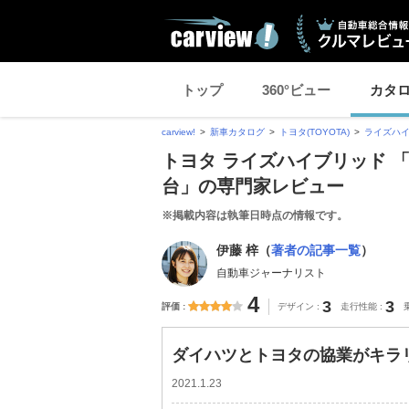
トップ
360°ビュー
カタ
carview!
新車カタログ
トヨタ(TOYOTA)
ライズハ
トヨタ ライズハイブリッド 
台」の専門家レビュー
※掲載内容は執筆日時点の情報です。
伊藤 梓（
著者の記事一覧
）
自動車ジャーナリスト
4
3
3
評価
デザイン
走行性能
ダイハツとトヨタの協業がキラ
2021.1.23