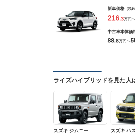
新車価格
（税
216
.3
万円
中古車本体価
88
5
.8
万円
〜
ライズハイブリッドを見た人
スズキ ジムニー
スズキ ハ