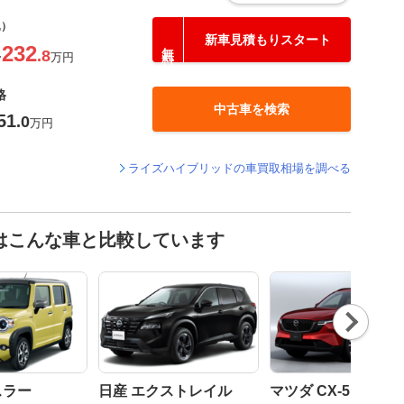
込）
新車見積もりスタート
232
.8
〜
万円
格
中古車を検索
51
.0
万円
ライズハイブリッドの車買取相場を調べる
はこんな車と比較しています
Nex
t
スラー
日産 エクストレイル
マツダ CX-5