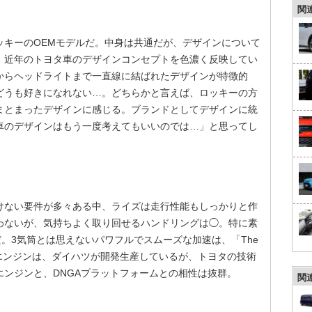
関
ッキーのOEMモデルだ。中身は共通だが、デザインについて
、近年のトヨタ車のデザインコンセプトを色濃く反映してい
からヘッドライトまで一直線に結ばれたデザインが特徴的
どうも好きになれない…。どちらかと言えば、ロッキーの方
、まとまったデザインに感じる。ブランドとしてデザインに統
車のデザインはもう一度考えてもいいのでは…」と思ってし
いけない要件が多々ある中、ライズは走行性能もしっかりと作
わないが、気持ちよく取り回せるハンドリングは◯。特に素
だ。3気筒とは思えないパワフルでスムーズな加速は、「The
R型のエンジンは、ダイハツが開発生産しているが、トヨタの技術
ンジンと、DNGAプラットフォームとの相性は抜群。
関