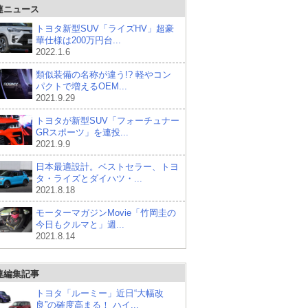
連ニュース
トヨタ新型SUV「ライズHV」超豪
華仕様は200万円台...
2022.1.6
類似装備の名称が違う!? 軽やコン
パクトで増えるOEM...
2021.9.29
トヨタが新型SUV「フォーチュナー
GRスポーツ」を連投...
2021.9.9
日本最適設計。ベストセラー、トヨ
タ・ライズとダイハツ・...
2021.8.18
モーターマガジンMovie「竹岡圭の
今日もクルマと」週...
2021.8.14
連編集記事
トヨタ「ルーミー」近日“大幅改
良”の確度高まる！ ハイ...