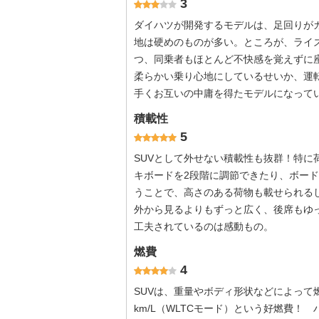
3
ダイハツが開発するモデルは、足回りが
地は硬めのものが多い。ところが、ライ
つ、同乗者もほとんど不快感を覚えずに
柔らかい乗り心地にしているせいか、運転
手くお互いの中庸を得たモデルになって
積載性
5
SUVとして外せない積載性も抜群！特
キボードを2段階に調節できたり、ボー
うことで、高さのある荷物も載せられる
外から見るよりもずっと広く、後席もゆ
工夫されているのは感動もの。
燃費
4
SUVは、重量やボディ形状などによって燃
km/L（WLTCモード）という好燃費