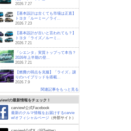
2026.7.27
【基本設計は古くても市場は正直】
トヨタ「ルーミー／ライ...
2026.7.23
【基本設計が古いと言われても？】
トヨタ「ライズ／ルーミ...
2026.7.21
「シエンタ」実質トップって本当？
2026年上半期の登...
2026.7.21
【燃費の弱点を克服】「ライズ」譲
りのハイブリッドを搭載...
2026.7.9
関連記事をもっと見る
マツダ CX-5
ホンダ ヴェゼル
日産
rview!の最新情報をチェック！
R
carview!公式Facebook
最新のクルマ情報をお届けするcarvie
w!オフィシャルページ
（外部サイト）
carview!公式X（旧Twitter）