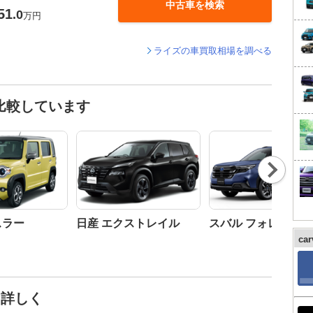
中古車を検索
51
.0
万円
ライズの車買取相場を調べる
比較しています
Nex
t
スラー
日産 エクストレイル
スバル フォレスター
ca
と詳しく