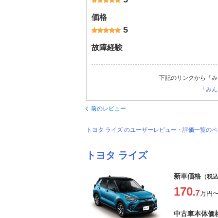
価格
5
故障経験
下記のリンクから「み
「みん
前のレビュー
トヨタ ライズ のユーザーレビュー・評価一覧の
トヨタ ライズ
新車価格
（税
170
.7
万円
中古車本体価