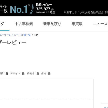
掲載レビュー
325,877
件
時点
※新車カタログのある自動車総合情報
2026.08.07
ログ
中古車検索
新車見積り
車買取
ニュース
ユーザーレビュー・評価一覧
NP
ザーレビュー
5
5
5
5
燃費
デザイン
積載性
価格