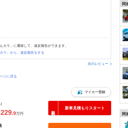
関
んカラ」に遷移して、違反報告ができます。
カラ」から、違反報告をする
次のレビュー
ページに戻る
マイカー登録
込）
新車見積もりスタート
229
.9
〜
万円
関
格