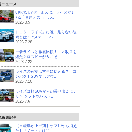
連ニュース
6月のSUVセールスは、ライズが1
万2千台超えのセール...
2026.8.5
トヨタ「ライズ」に唯一足りない装
備とは！ eスマートハ...
2026.7.28
王者ライズと徹底比較！ 大改良を
経たクロスビーが今こそ...
2026.7.22
ライズの荷室は本当に使える？ コ
ンパクトSUVでもアウ...
2026.7.10
ライズは軽SUVからの乗り換えにア
リ？ タフトやハスラ...
2026.7.6
連編集記事
【日産車が上半期トップ10から消え
た】「ノート」は11...