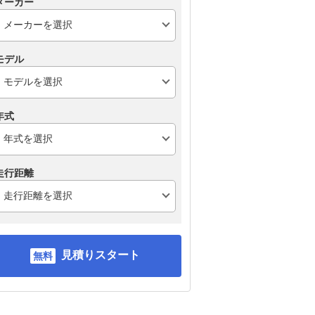
メーカー
モデル
年式
走行距離
見積りスタート