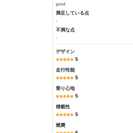
good
満足している点
-
不満な点
-
デザイン
5
走行性能
5
乗り心地
5
積載性
5
燃費
5