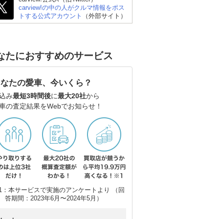
carview!の中の人がクルマ情報をポス
トする公式アカウント
（外部サイト）
なたにおすすめのサービス
あなたの愛車、今いくら？
込み
最短3時間後
に
最大20社
から
車の査定結果をWebでお知らせ！
1：本サービスで実施のアンケートより （回
答期間：2023年6月〜2024年5月）