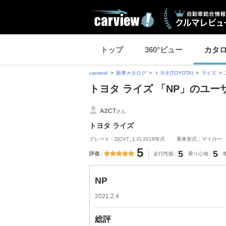
トップ
360°ビュー
カタ
carview!
新車カタログ
トヨタ(TOYOTA)
ライズ
トヨタ ライズ 「NP」のユー
A2CT
さん
トヨタ ライズ
グレード：Z(CVT_1.0) 2019年式
乗車形式：マイカー
5
5
5
評価
走行性能
乗り心地
NP
2021.2.4
総評