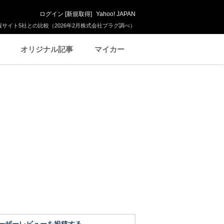
ログイン
[
新規取得
]
Yahoo! JAPAN
サイト5社との比較（2026年2月株式会社プラグ調べ）
オリジナル記事
マイカー