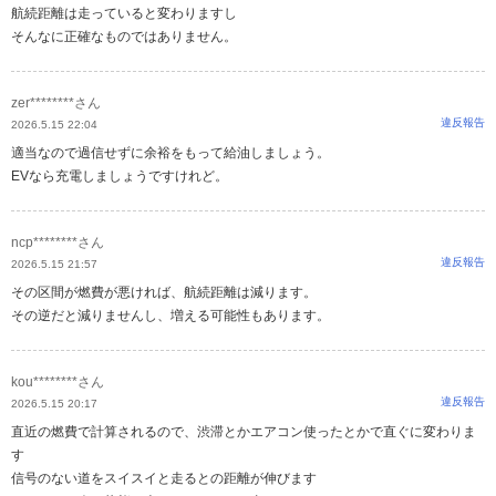
航続距離は走っていると変わりますし
そんなに正確なものではありません。
zer********さん
違反報告
2026.5.15 22:04
適当なので過信せずに余裕をもって給油しましょう。
EVなら充電しましょうですけれど。
ncp********さん
違反報告
2026.5.15 21:57
その区間が燃費が悪ければ、航続距離は減ります。
その逆だと減りませんし、増える可能性もあります。
kou********さん
違反報告
2026.5.15 20:17
直近の燃費で計算されるので、渋滞とかエアコン使ったとかで直ぐに変わりま
す
信号のない道をスイスイと走るとの距離が伸びます