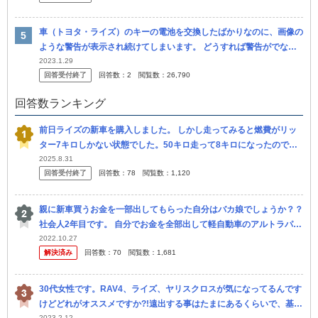
車（トヨタ・ライズ）のキーの電池を交換したばかりなのに、画像の
ような警告が表示され続けてしまいます。 どうすれば警告がでない
ようになりますか？？ ※電池の使用期限は十分あります。 #ライズ
2023.1.29
回答受付終了
回答数：
2
閲覧数：
26,790
回答数ランキング
前日ライズの新車を購入しました。 しかし走ってみると燃費がリッ
ター7キロしかない状態でした。50キロ走って8キロになったのです
が、ディーラーさんには伸びても10くらいだと言われました。 すご
2025.8.31
回答受付終了
回答数：
78
閲覧数：
1,120
く損...
親に新車買うお金を一部出してもらった自分はバカ娘でしょうか？？
社会人2年目です。 自分でお金を全部出して軽自動車のアルトラパン
の新車を買うつもりでしたが父親が「お願いだから軽自動車はやめて
2022.10.27
解決済み
回答数：
70
閲覧数：
1,681
くれ...
30代女性です。RAV4、ライズ、ヤリスクロスが気になってるんです
けどどれがオススメですか?!遠出する事はたまにあるくらいで、基本
2023.2.12