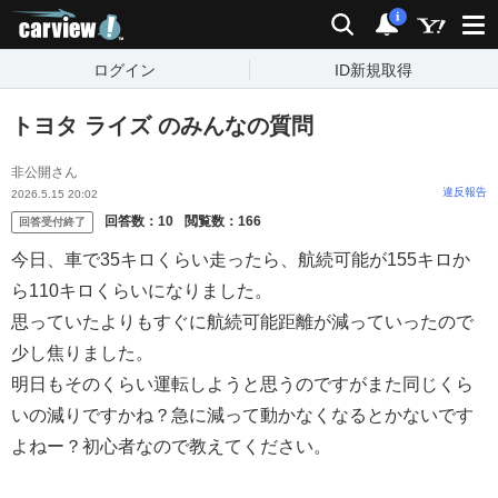
carview!
検索
通知
i
ログイン
ID新規取得
トヨタ ライズ のみんなの質問
非公開さん
違反報告
2026.5.15 20:02
回答数：
10
閲覧数：
166
回答受付終了
今日、車で35キロくらい走ったら、航続可能が155キロか
ら110キロくらいになりました。
思っていたよりもすぐに航続可能距離が減っていったので
少し焦りました。
明日もそのくらい運転しようと思うのですがまた同じくら
いの減りですかね？急に減って動かなくなるとかないです
よねー？初心者なので教えてください。