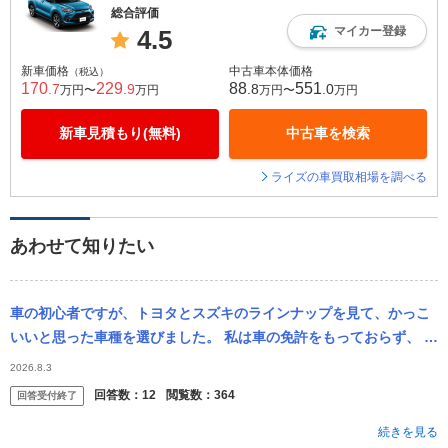
総合評価
マイカー登録
4.5
新車価格
中古車本体価格
（税込）
170
229
88
551
.7
.9
.8
.0
万円〜
万円
万円〜
万円
新車見積もり(無料)
中古車を検索
ライズの車買取相場を調べる
あわせて知りたい
車の初心者ですが、トヨタとスズキのラインナップを見て、かっこ
いいと思った車種を選びました。 私は車の免許をもっておらず、 今
まで車への関心もほぼない人間でした。 今でも自分が車に乗ること
2026.8.3
買うこ...
回答数：
12
閲覧数：
364
回答受付終了
続きを見る