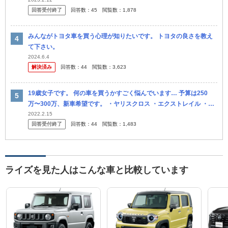
は通勤や街乗りで使います。
回答受付終了
回答数：
45
閲覧数：
1,878
みんながトヨタ車を買う心理が知りたいです。 トヨタの良さを教え
て下さい。
2024.6.4
解決済み
回答数：
44
閲覧数：
3,623
19歳女子です。 何の車を買うかすごく悩んでいます… 予算は250
万〜300万、新車希望です。 ・ヤリスクロス ・エクストレイル ・ハ
リアー ・ライズ ・ヴェゼル ・C-HR ・CX-5 ...
2022.2.15
回答受付終了
回答数：
44
閲覧数：
1,483
ライズを見た人はこんな車と比較しています