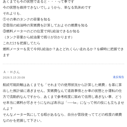
あくまでも今の状態で走ると・・・って事です
今の状態を維持できないでしょうから、単なる気休めです
それよりも、
①その車のタンクの容量を知る
②普段の給油時の実燃費を計算しておよその燃費を知る
③燃料メーターのどの位置で何L給油できるか知る
（タンク容量から給油量で残りが分かります）
これだけを把握してたら
燃料メーターを見て今何L給油か？あとどれくらい走れるか？を瞬時に把握でき
ます
Ａ・Ｈさん
違反報告
2026.5.15 20:09
航続可能距離はあくまでも「それまでの使用状況から計算した燃費」を基に算
出した推計値に過ぎません。実燃費なんて道路事情とか車の状態とか運転の仕
方で流動的なんですから、あくまで参考程度に留めて信用し過ぎない事。どう
せ本当に燃料が尽きそうになれば表示は「-----㎞」になって何の役にも立ちませ
んよ？
そんなメーター気にしてる暇があるなら、自分が普段使っててどの程度の燃費
なのかを把握して下さい。