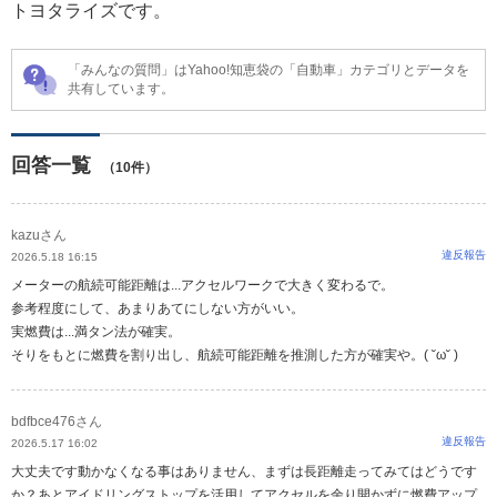
トヨタライズです。
「みんなの質問」はYahoo!知恵袋の「自動車」カテゴリとデータを
共有しています。
回答一覧
（10件）
kazuさん
違反報告
2026.5.18 16:15
メーターの航続可能距離は...アクセルワークで大きく変わるで。
参考程度にして、あまりあてにしない方がいい。
実燃費は...満タン法が確実。
そりをもとに燃費を割り出し、航続可能距離を推測した方が確実や。( ˘ω˘ )
bdfbce476さん
違反報告
2026.5.17 16:02
大丈夫です動かなくなる事はありません、まずは長距離走ってみてはどうです
か？あとアイドリングストップを活用してアクセルを余り開かずに燃費アップ