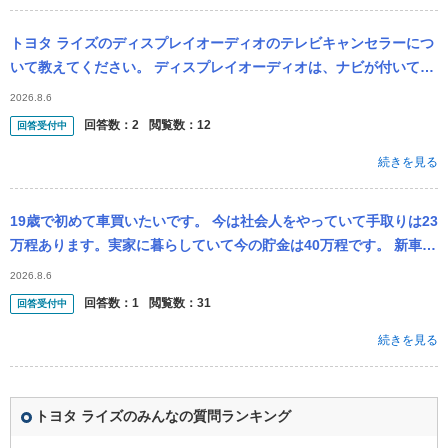
トヨタ ライズのディスプレイオーディオのテレビキャンセラーにつ
いて教えてください。 ディスプレイオーディオは、ナビが付いてい
ないものになり型番がAVH-0519 ZYになります。 出来れば安く...
2026.8.6
回答数：
2
閲覧数：
12
回答受付中
続きを見る
19歳で初めて車買いたいです。 今は社会人をやっていて手取りは23
万程あります。実家に暮らしていて今の貯金は40万程です。 新車で
トヨタのライズを買いたいのですが、仕事の通勤に使いたいのでグ
2026.8.6
レー...
回答数：
1
閲覧数：
31
回答受付中
続きを見る
トヨタ ライズのみんなの質問ランキング