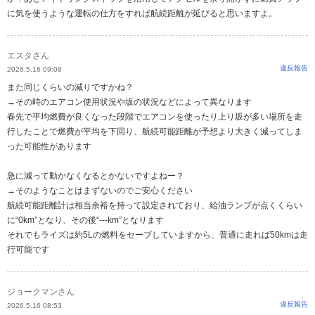
に気を使うような運転の仕方をすれば航続距離が延びると思いますよ。
エスタさん
違反報告
2026.5.16 09:08
また同じくらいの減りですかね？
→その時のエアコン使用状況や坂の状況などによって異なります
春先で平均燃費が良くなった段階でエアコンを使ったり上り坂が多い場所を走
行したことで燃費が平均を下回り、航続可能距離が予想より大きく減ってしま
った可能性があります
急に減って動かなくなるとかないですよねー？
→そのようなことはまずないのでご安心ください
航続可能距離計は相当余裕を持って設定されており、給油ランプが点くくらい
に“0km”となり、その後“---km”となります
それでもライズは約5Lの燃料をセーブしていますから、普通に走れば50kmは走
行可能です
ジョークマンさん
違反報告
2026.5.16 08:53