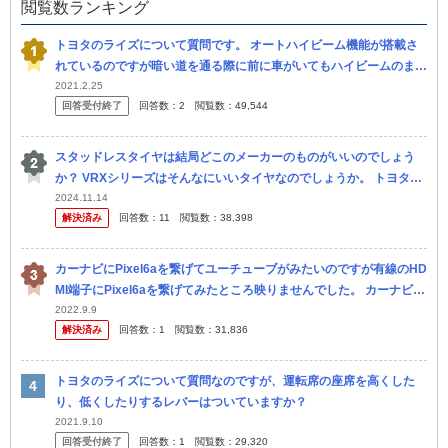
閲覧数ランキング
トヨタのライズについて質問です。 オートハイビーム機能が搭載さ
れているのですが暗い道を通る際に前に車がいてもハイビームのまま
の時が多々あります。 煽り運転と勘違いされてしまいそうで、オー
2021.2.25
回答受付終了
回答数：
2
閲覧数：
49,544
トハイビ...
スタッドレスタイヤは結局どこのメーカーのものがいいのでしょう
か？ VRXシリーズはそんなにいいタイヤなのでしょうか。 トヨタ・
ライズのスタッドレスタイヤを探しています。 自分は東北の中でも
2024.11.14
解決済み
回答数：
11
閲覧数：
38,398
豪...
カーナビにPixel6aを繋げてユーチューブがみたいのですが有線のHD
MI端子にPixel6aを繋げてみたところ映りませんでした。 カーナビで
見る方法を詳しく教えてください ちなみに使っているカ...
2022.9.9
解決済み
回答数：
1
閲覧数：
31,836
トヨタのライズについて質問なのですが、運転席の座席を高くした
り、低くしたりするレバーはついていますか？
2021.9.10
回答受付終了
回答数：
1
閲覧数：
29,320