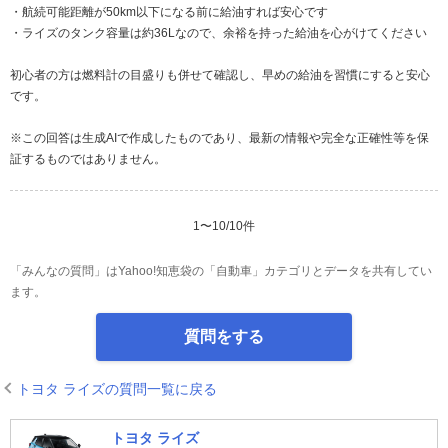
・航続可能距離が50km以下になる前に給油すれば安心です
・ライズのタンク容量は約36Lなので、余裕を持った給油を心がけてください
初心者の方は燃料計の目盛りも併せて確認し、早めの給油を習慣にすると安心
です。
※この回答は生成AIで作成したものであり、最新の情報や完全な正確性等を保
証するものではありません。
1
〜
10
/
10
件
「みんなの質問」はYahoo!知恵袋の「自動車」カテゴリとデータを共有してい
ます。
質問をする
トヨタ ライズの質問一覧に戻る
トヨタ ライズ