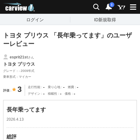
carview!
検索
通知
i
ログイン
ID新規取得
トヨタ プリウス 「長年乗ってます」のユーザ
ーレビュー
esprit21st
さん
トヨタ プリウス
グレード：- 2009年式
乗車形式：マイカー
-
-
-
3
走行性能
乗り心地
燃費
評価
-
-
-
デザイン
積載性
価格
長年乗ってます
2026.4.13
総評