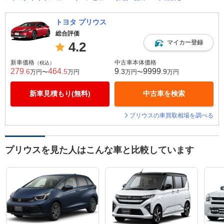
トヨタ プリウス
総合評価
マイカー登録
4.2
新車価格
中古車本体価格
（税込）
279
464
9
9999
.6
.5
.3
.9
万円〜
万円
万円〜
万円
新車見積もり(無料)
中古車を検索
プリウスの車買取相場を調べる
プリウスを見た人はこんな車と比較しています