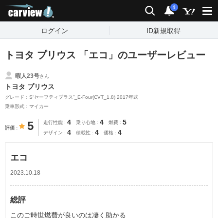
carview!
検索
通知
i
ログイン
ID新規取得
トヨタ プリウス 「エコ」のユーザーレビュー
暇人23号
さん
トヨタ プリウス
グレード：S“セーフティプラス”_E-Four(CVT_1.8) 2017年式
乗車形式：マイカー
4
4
5
5
走行性能
乗り心地
燃費
評価
4
4
4
デザイン
積載性
価格
エコ
2023.10.18
総評
このご時世燃費が良いのは凄く助かる