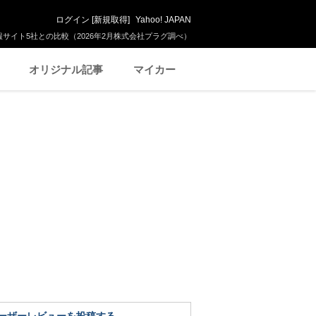
ログイン
[
新規取得
]
Yahoo! JAPAN
サイト5社との比較（2026年2月株式会社プラグ調べ）
オリジナル記事
マイカー