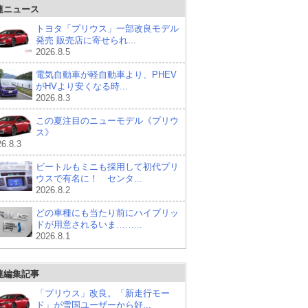
連ニュース
トヨタ「プリウス」一部改良モデル
発売 販売店に寄せられ...
2026.8.5
電気自動車が軽自動車より、PHEV
がHVより安くなる時...
2026.8.3
この夏注目のニューモデル《プリウ
ス》
6.8.3
ビートルもミニも採用して初代プリ
ウスで有名に！ センタ...
2026.8.2
どの車種にも当たり前にハイブリッ
ドが用意されるいま……...
2026.8.1
連編集記事
「プリウス」改良。「新走行モー
ド」が雪国ユーザーから好...