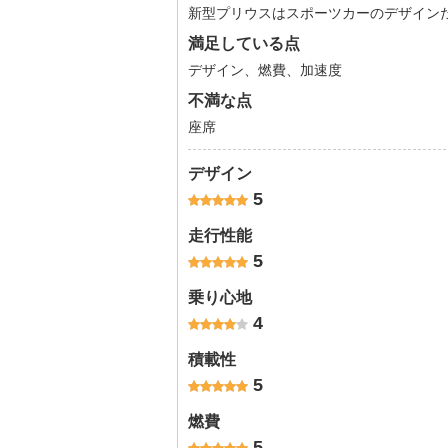
新型プリウスはスポーツカーのデザイン
満足している点
デザイン、燃費、加速度
不満な点
座席
デザイン
5
走行性能
5
乗り心地
4
積載性
5
燃費
5