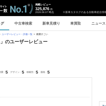
掲載レビュー
325,876
件
時点
※新車カタログのある自動車総合情報
2026.08.07
ログ
中古車検索
新車見積り
車買取
ニュース
ユーザーレビュー・評価一覧
燃費すごい
い」のユーザーレビュー
5
5
5
5
燃費
デザイン
積載性
価格