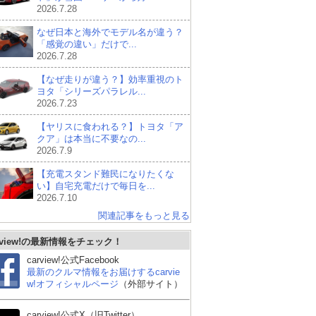
2026.7.28
なぜ日本と海外でモデル名が違う？
「感覚の違い」だけで...
2026.7.28
【なぜ走りが違う？】効率重視のト
ヨタ「シリーズパラレル...
2026.7.23
【ヤリスに食われる？】トヨタ「ア
クア」は本当に不要なの...
2026.7.9
【充電スタンド難民になりたくな
い】自宅充電だけで毎日を...
2026.7.10
関連記事をもっと見る
ダイハツ ミライース
スズキ アルトラパン
フ
rview!の最新情報をチェック！
ルフ
carview!公式Facebook
最新のクルマ情報をお届けするcarvie
w!オフィシャルページ
（外部サイト）
carview!公式X（旧Twitter）