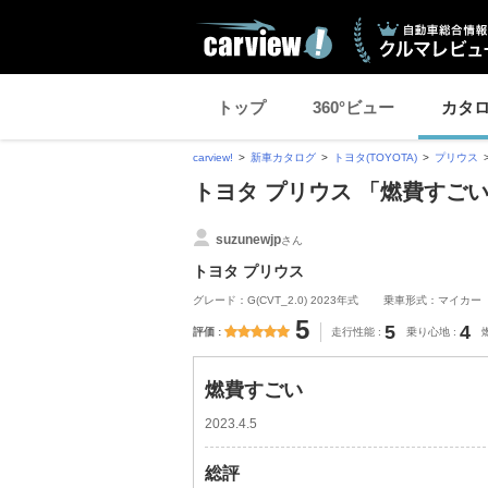
トップ
360°ビュー
カタ
carview!
新車カタログ
トヨタ(TOYOTA)
プリウス
トヨタ プリウス 「燃費すご
suzunewjp
さん
トヨタ プリウス
グレード：G(CVT_2.0) 2023年式
乗車形式：マイカー
5
5
4
評価
走行性能
乗り心地
燃費すごい
2023.4.5
総評