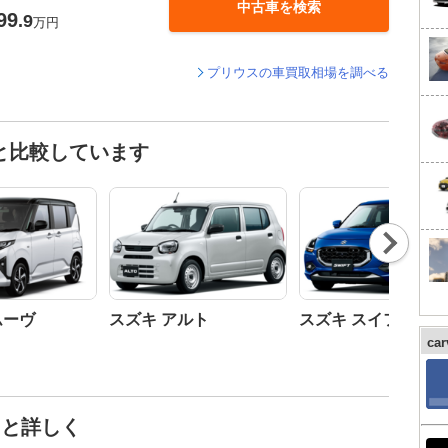
中古車を検索
99
.9
万円
プリウスの車買取相場を調べる
と比較しています
Nex
t
ムーヴ
スズキ アルト
スズキ スイフト
ca
っと詳しく