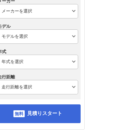
メーカー
モデル
年式
走行距離
見積りスタート