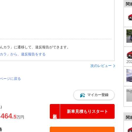
関
んカラ」に遷移して、違反報告ができます。
カラ」から、違反報告をする
202
次のレビュー
のページに戻る
マイカー登録
込）
新車見積もりスタート
464
.5
〜
万円
関
格