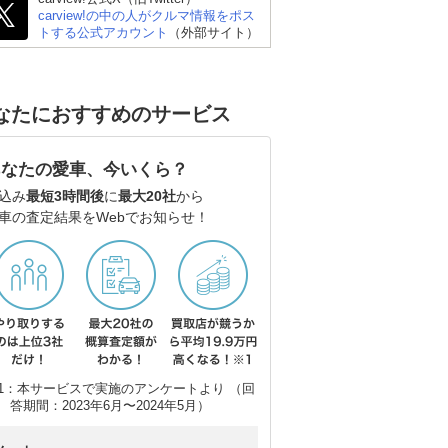
carview!の中の人がクルマ情報をポス
トする公式アカウント
（外部サイト）
なたにおすすめのサービス
あなたの愛車、今いくら？
込み
最短3時間後
に
最大20社
から
車の査定結果をWebでお知らせ！
1：本サービスで実施のアンケートより （回
答期間：2023年6月〜2024年5月）