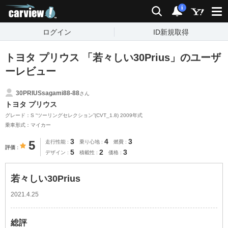
carview!
検索
通知
i
ログイン
ID新規取得
トヨタ プリウス 「若々しい30Prius」のユーザ
ーレビュー
30PRIUSsagami88-88
さん
トヨタ プリウス
グレード：S “ツーリングセレクション”(CVT_1.8) 2009年式
乗車形式：マイカー
3
4
3
5
走行性能
乗り心地
燃費
評価
5
2
3
デザイン
積載性
価格
若々しい30Prius
2021.4.25
総評