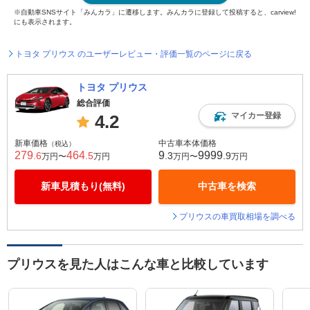
※自動車SNSサイト「みんカラ」に遷移します。みんカラに登録して投稿すると、carview!
にも表示されます。
トヨタ プリウス のユーザーレビュー・評価一覧のページに戻る
トヨタ プリウス
総合評価
マイカー登録
4.2
新車価格
中古車本体価格
（税込）
279
464
9
9999
.6
.5
.3
.9
万円〜
万円
万円〜
万円
新車見積もり(無料)
中古車を検索
プリウスの車買取相場を調べる
プリウスを見た人はこんな車と比較しています