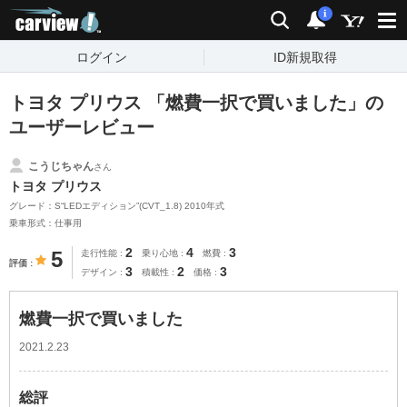
carview!
検索
通知
i
ログイン
ID新規取得
トヨタ プリウス 「燃費一択で買いました」の
ユーザーレビュー
こうじちゃん
さん
トヨタ プリウス
グレード：S“LEDエディション”(CVT_1.8) 2010年式
乗車形式：仕事用
2
4
3
5
走行性能
乗り心地
燃費
評価
3
2
3
デザイン
積載性
価格
燃費一択で買いました
2021.2.23
総評