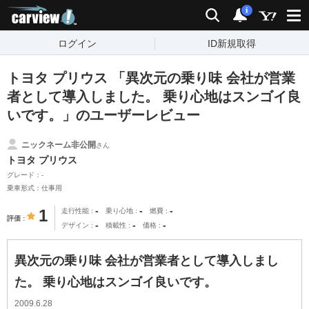
carview!
検索
通知
i
ログイン
ID新規取得
トヨタ プリウス 「異次元の乗り味 会社が営業
者として導入しました。 乗り心地はスンゴイ良
いです。」のユーザーレビュー
ニックネーム非公開
さん
トヨタ プリウス
グレード：-
乗車形式：仕事用
-
-
-
1
走行性能
乗り心地
燃費
評価
-
-
-
デザイン
積載性
価格
異次元の乗り味 会社が営業者として導入しまし
た。 乗り心地はスンゴイ良いです。
2009.6.28