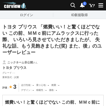
carview!
検索
通知
i
ログイン
ID新規取得
トヨタ プリウス 「燃費いい！と驚くほどでな
い この前、ＭＭｃ前にアムラックスに行った
際、 いろいろ見させていただきましたが、 失
礼な話、もう見飽きました(笑) また、後」のユ
ーザーレビュー
ニックネーム非公開
さん
トヨタ プリウス
グレード：-
乗車形式：試乗
-
-
-
3
走行性能
乗り心地
燃費
評価
-
-
-
デザイン
積載性
価格
燃費いい！と驚くほどでない この前、ＭＭｃ前に