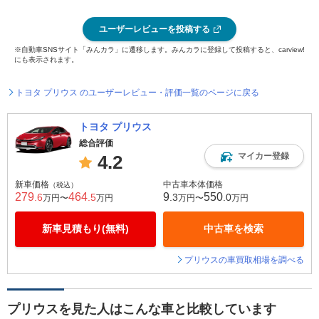
ユーザーレビューを投稿する
※自動車SNSサイト「みんカラ」に遷移します。みんカラに登録して投稿すると、carview!
にも表示されます。
トヨタ プリウス のユーザーレビュー・評価一覧のページに戻る
トヨタ プリウス
総合評価
マイカー登録
4.2
新車価格
中古車本体価格
（税込）
279
464
9
550
.6
.5
.3
.0
万円〜
万円
万円〜
万円
新車見積もり(無料)
中古車を検索
プリウスの車買取相場を調べる
プリウスを見た人はこんな車と比較しています