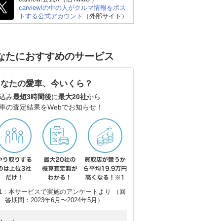
carview!の中の人がクルマ情報をポス
トする公式アカウント
（外部サイト）
なたにおすすめのサービス
スズキ アルトラパン
ダイハツ ミライース
日産
あなたの愛車、今いくら？
込み
最短3時間後
に
最大20社
から
車の査定結果をWebでお知らせ！
1：本サービスで実施のアンケートより （回
答期間：2023年6月〜2024年5月）