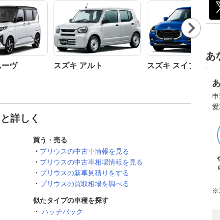
Nex
t
あ
ムーヴ
スズキ アルト
スズキ スイフト
申
愛
っと詳しく
買う・売る
プリウスの中古車情報を見る
プリウスの中古車相場情報を見る
プリウスの新車見積りをする
プリウスの買取相場を調べる
※
似たタイプの車種を探す
ハッチバック