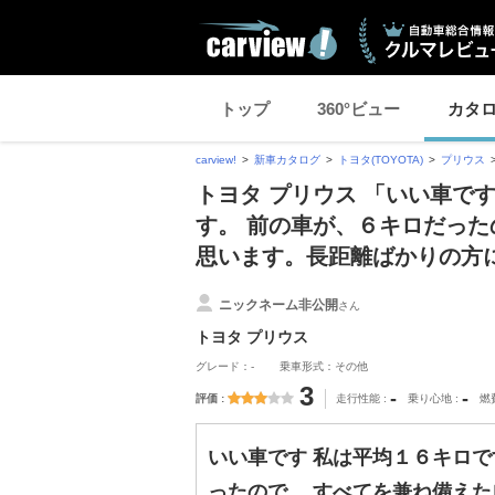
トップ
360°ビュー
カタ
carview!
新車カタログ
トヨタ(TOYOTA)
プリウス
トヨタ プリウス 「いい車で
す。 前の車が、６キロだった
思います。長距離ばかりの方
ニックネーム非公開
さん
トヨタ プリウス
グレード：-
乗車形式：その他
3
-
-
評価
走行性能
乗り心地
燃
いい車です 私は平均１６キロで
ったので。 すべてを兼ね備え