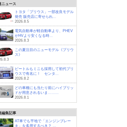
連ニュース
トヨタ「プリウス」一部改良モデル
発売 販売店に寄せられ...
2026.8.5
電気自動車が軽自動車より、PHEV
がHVより安くなる時...
2026.8.3
この夏注目のニューモデル《プリウ
ス》
6.8.3
ビートルもミニも採用して初代プリ
ウスで有名に！ センタ...
2026.8.2
どの車種にも当たり前にハイブリッ
ドが用意されるいま……...
2026.8.1
連編集記事
AT車でも平地で「エンジンブレー
キ」を多用するべき？ ...