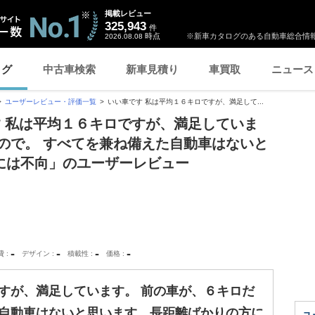
掲載レビュー
325,943
件
時点
※新車カタログのある自動車総合情報
2026.08.08
ログ
中古車検索
新車見積り
車買取
ニュース
ユーザーレビュー・評価一覧
いい車です 私は平均１６キロですが、満足して...
す 私は平均１６キロですが、満足していま
ので。 すべてを兼ね備えた自動車はないと
には不向」のユーザーレビュー
-
-
-
-
費
デザイン
積載性
価格
すが、満足しています。 前の車が、６キロだ
た自動車はないと思います。長距離ばかりの方に