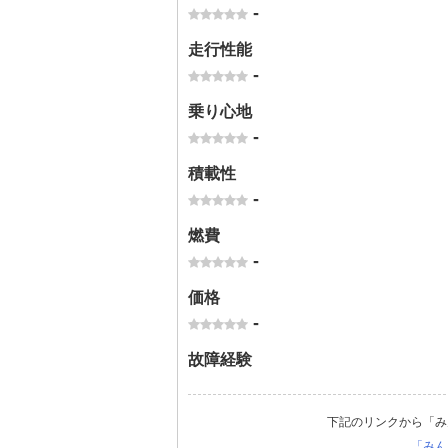
-
走行性能
-
乗り心地
-
積載性
-
燃費
-
価格
-
故障経験
下記のリンクから「み
「みん