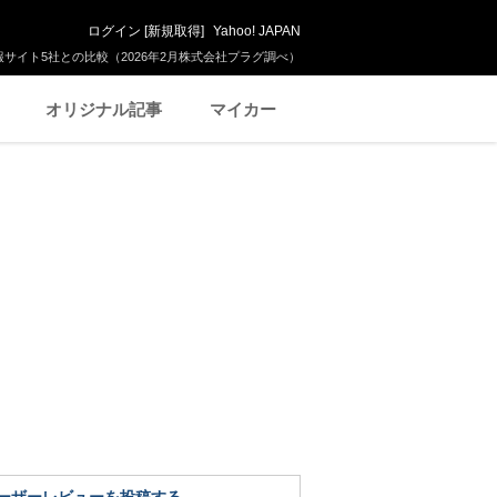
ログイン
[
新規取得
]
Yahoo! JAPAN
サイト5社との比較（2026年2月株式会社プラグ調べ）
オリジナル記事
マイカー