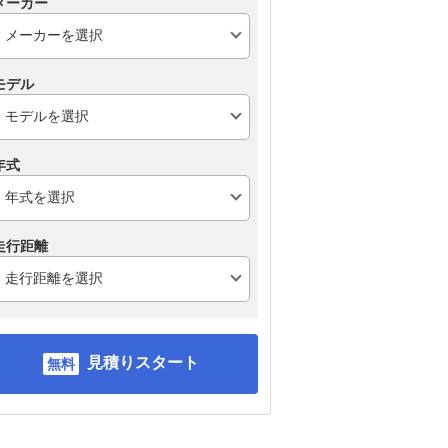
メーカー
モデル
年式
走行距離
見積りスタート