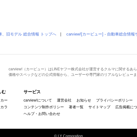
車、旧モデル 総合情報 トップへ
|
carview![カービュー] - 自動車総合
carview!（カービュー）はLINEヤフー株式会社が運営するクルマに関す
価格やスペックなどの公式情報から、ユーザーや専門家のリアルなレビューま
しむ
サービス
イカー
carview!について
運営会社
お知らせ
プライバシーポリシー
んカラ
コンテンツ制作ポリシー
著者一覧
サイトマップ
広告掲載に
ヘルプ・お問い合わせ
© LY Corporation