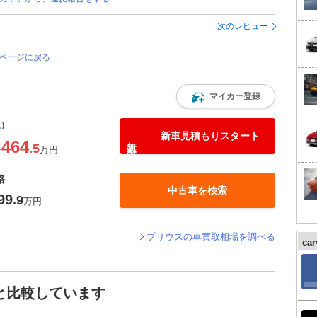
次のレビュー
のページに戻る
マイカー登録
込）
新車見積もりスタート
464
.5
〜
万円
格
中古車を検索
99
.9
万円
プリウスの車買取相場を調べる
ca
と比較しています