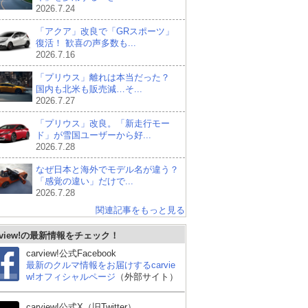
2026.7.24
「アクア」改良で「GRスポーツ」
復活！ 歓喜の声多数も...
2026.7.16
「プリウス」離れは本当だった？
国内も北米も販売減…そ...
2026.7.27
「プリウス」改良。「新走行モー
ド」が雪国ユーザーから好...
2026.7.28
なぜ日本と海外でモデル名が違う？
「感覚の違い」だけで...
2026.7.28
関連記事をもっと見る
rview!の最新情報をチェック！
carview!公式Facebook
最新のクルマ情報をお届けするcarvie
w!オフィシャルページ
（外部サイト）
carview!公式X（旧Twitter）