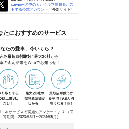
carview!の中の人がクルマ情報をポス
トする公式アカウント
（外部サイト）
なたにおすすめのサービス
あなたの愛車、今いくら？
込み
最短3時間後
に
最大20社
から
車の査定結果をWebでお知らせ！
1：本サービスで実施のアンケートより （回
答期間：2023年6月〜2024年5月）