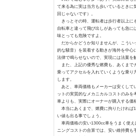
て来る為に実は当方も歩いているときに
回じゃないです）。
きっとその時、運転者は歩行者以上に
自転車と違って飛び出しがあっても急に
味とっても危険ですよ。
だからかどうか知りませんが、こういっ
的な騒音）を装着する動きが海外を中心
法律で鳴らせないので、実現には法案を
また、上記の優秀な燃費も、あくまでガ
乗ってアクセルを入れていくような乗り
します。
あと、車両価格もメーカーは安くしてい
ットの実質的なメカニカルコストのみを
車よりも、実際にオーナーが購入する価
本当にあくまで、燃費に拘りたければ13
い値も出る事でしょう。
車両価格の安い1300cc車をうまく使
ニングコストの合算では、安い維持費も