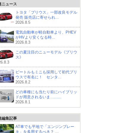
連ニュース
トヨタ「プリウス」一部改良モデル
発売 販売店に寄せられ...
2026.8.5
電気自動車が軽自動車より、PHEV
がHVより安くなる時...
2026.8.3
この夏注目のニューモデル《プリウ
ス》
6.8.3
ビートルもミニも採用して初代プリ
ウスで有名に！ センタ...
2026.8.2
どの車種にも当たり前にハイブリッ
ドが用意されるいま……...
2026.8.1
連編集記事
AT車でも平地で「エンジンブレー
キ」を多用するべき？ ...