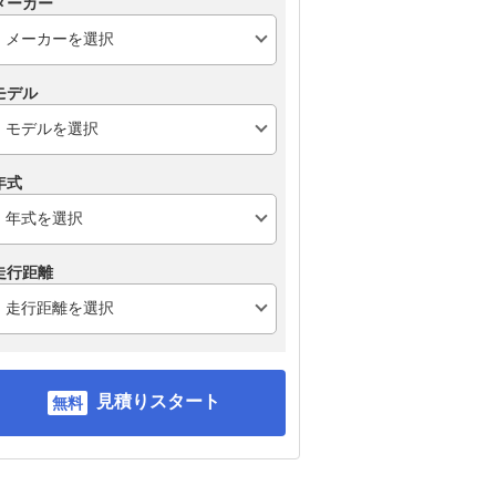
メーカー
モデル
年式
走行距離
見積りスタート