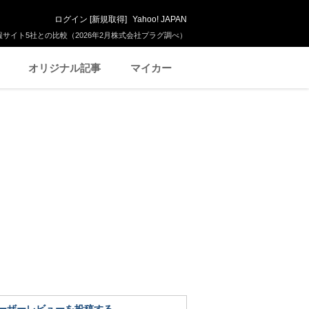
ログイン
[
新規取得
]
Yahoo! JAPAN
サイト5社との比較（2026年2月株式会社プラグ調べ）
オリジナル記事
マイカー