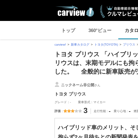
トップ
360°ビュー
カタ
carview!
新車カタログ
トヨタ(TOYOTA)
プリウス
トヨタ プリウス 「ハイブリ
リウスは、末期モデルにも拘
した。 全般的に新車販売が
ニックネーム非公開
さん
トヨタ プリウス
グレード：-
乗車形式：マイカー
3
-
-
評価
走行性能
乗り心地
燃
ハイブリッド車のメリット、そ
拘らず2ヶ月待ちとの新聞発表