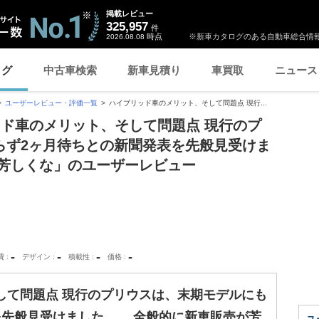
掲載レビュー
325,957
件
時点
※新車カタログのある自動車総合情報
2026.08.08
ログ
中古車検索
新車見積り
車買取
ニュース
ユーザーレビュー・評価一覧
ハイブリッド車のメリット、そして問題点 現行...
ッド車のメリット、そして問題点 現行のプ
らず2ヶ月待ちとの新聞発表を先般見受けま
芳しくな」のユーザーレビュー
-
-
-
-
費
デザイン
積載性
価格
して問題点 現行のプリウスは、末期モデルにも
を先般見受けました。 全般的に新車販売が芳