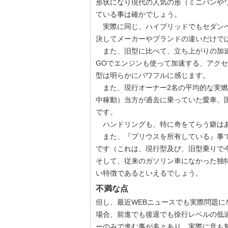
形状になり現代の人気の形（ミニバンや
ている事は確かでしょう。
実際に同じ、ハイブリッドでもセダンベ
決してメーカーやブランドの違いだけで
また、旧型に比べて、立ち上がりの加速
GOでエンジンも使って加速する、アク
型は明らかにパワフルに感じます。
また、現行オーナー2名の平均的な実燃費
中稼動）当方が過去に乗っていた愛車、国産
です。
ハンドリングも、特に奇をてらう癖はあ
また、『プリウスを所有している』事で
です（これは、現行型及び、旧型乗りで
そして、従来のガソリン車になかった独
い特徴であるといえるでしょう。
不満な点
但し、最近WEBニュースでも実際問題
場合、前進でも後退でも徐行レベルの低
ーのみで進む事が多々あり、実際に音も