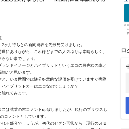
ユ
※
点
ず2ヶ月待ちとの新聞発表を先般見受けました。
ロ
世にありながら、これほどまでの人気ぶりは素晴らしく、
まらない事でしょう。
ランドイメージとハイブリッドというエコの最先端の車と
賜物だと思います。
と、いま世間では随分好意的な評価を受けていますが実際
、ハイブリッドカーはエコなのでしょうか？
と触れてみます。
ウスは試乗の末コメントup致しましたが、現行のプリウスも
でのコメントとしています。
れる部分でしょうが、初代のセダン形状から、現行の5HB