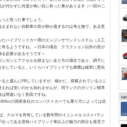
気が付かずに何度か怖い目に有った事があります（一回や二
もっと焦った事でしょう。
は止まれない自動車の音が静か過ぎるのは考え物で、ある意
たハイブリッドカー用のエンジンサウンドシステム（人工
に有るようですね。＜日本の場合 クラクション以外の音が
触る必要があるそうです＞
ンガンとアクセルを踏まない走り方の場合であり、調子に
方をしていると、いくらハイブリッドでも燃費は確実に悪化
ると盛んにPRしていますが、確かに、搭載されているユニ
考えれば安いのかも知れませんが、同ランクのガソリン標準
格は間違いなく割高ですね。
ca
00ccの国産各社のコンパクトカーでも乗り方によっては近
えば、クルマを所有している数年間のイニシャルコスト+ラン
手伝ってある意味ハイブリッド車以上の魅力の部分も発見で