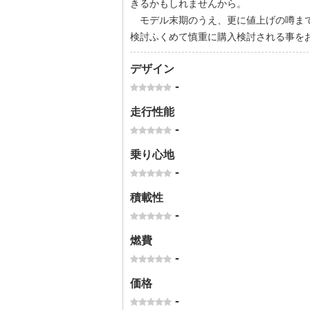
きるかもしれませんから。
モデル末期のうえ、更に値上げの噂まで
検討ふくめて慎重に購入検討される事を
デザイン
-
走行性能
-
乗り心地
-
積載性
-
燃費
-
価格
-