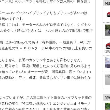
ワゴン風）のシルエットを得たデザインは人気の一因を担っ
関
ースのシビックハイブリッドよりもプリウスが多いのは、
は無いはずです。
感（これは、モーターのみのゼロ発進ではなく、シグナル
セルをグット踏んだとき）は、トルク感も含めて旧型比で現行
は18～19km／Lであり（有料道路、一般道あり、ACは年
某社の2L－BOXERターボAT車の平均の3倍以上も良いの
202
りません。普通のガソリン車とあまり変わりません。
、周りから 環境に配慮した人って好意的に見られるよう
今知っている4人のオーナーが皆、同音異口に言っています）
特の挙動と、停止、低速、発進音もガソリン車では味わえな
になっていますが、この車に限らずトヨタのハイブリッド車の
関
速走行の場合（特に狭い路地など）エンジンが止まりモータ
無く交差点から出てきたり、また音も無く背後から忍び寄っ