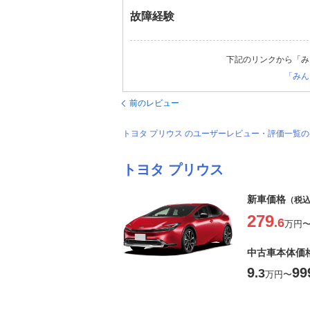
故障経験
下記のリンクから「み
「みん
前のレビュー
トヨタ プリウス のユーザーレビュー・評価一覧
トヨタ プリウス
新車価格
（税
279
.6
万円
中古車本体価
9
99
.3
万円
〜