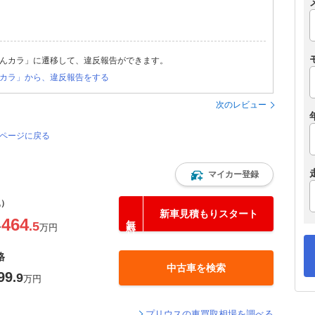
んカラ」に遷移して、違反報告ができます。
カラ」から、違反報告をする
次のレビュー
のページに戻る
マイカー登録
込）
新車見積もりスタート
464
.5
〜
万円
格
中古車を検索
99
.9
万円
プリウスの車買取相場を調べる