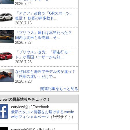
2026.7.24
「アクア」改良で「GRスポーツ」
復活！ 歓喜の声多数も...
2026.7.16
「プリウス」離れは本当だった？
国内も北米も販売減…そ...
2026.7.27
「プリウス」改良。「新走行モー
ド」が雪国ユーザーから好...
2026.7.28
なぜ日本と海外でモデル名が違う？
「感覚の違い」だけで...
2026.7.28
関連記事をもっと見る
rview!の最新情報をチェック！
carview!公式Facebook
最新のクルマ情報をお届けするcarvie
w!オフィシャルページ
（外部サイト）
carview!公式X（旧Twitter）