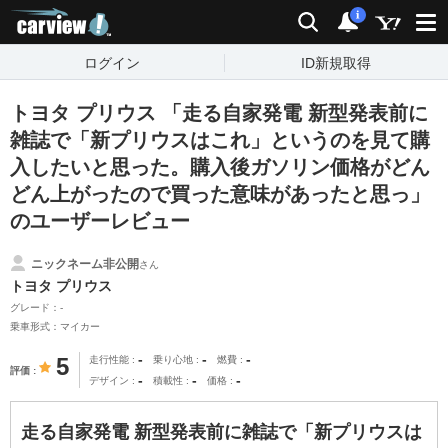
carview!
検索
通知
i
ログイン
ID新規取得
トヨタ プリウス 「走る自家発電 新型発表前に
雑誌で「新プリウスはこれ」というのを見て購
入したいと思った。購入後ガソリン価格がどん
どん上がったので買った意味があったと思っ」
のユーザーレビュー
ニックネーム非公開
さん
トヨタ プリウス
グレード：-
乗車形式：マイカー
-
-
-
5
走行性能
乗り心地
燃費
評価
-
-
-
デザイン
積載性
価格
走る自家発電 新型発表前に雑誌で「新プリウスは