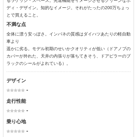
るラゲッジ・スペース。先進機能をイメージさせるクリーンなボ
ディ・デザイン。知的なイメージ。それがたったの200万ちょっ
とで買えること。
不満な点
全体に漂う安っぽさ。インパネの質感はダイハツあたりの軽自動
車より
遥かに劣る。モデル初期のせいかクオリティが低い（ドアノブの
カバーが外れた、天井の内張りが落ちてきそう、ドアピラーのブ
ラックのシールがよれている）。
デザイン
-
走行性能
-
乗り心地
-