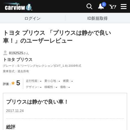
carview!
検索
通知
i
ログイン
ID新規取得
トヨタ プリウス 「プリウスは静かで良い
車！」のユーザーレビュー
8192525
さん
トヨタ プリウス
グレード：S “ツーリングセレクション”(CVT_1.8) 2009年式
乗車形式：過去所有
-
-
-
5
走行性能
乗り心地
燃費
評価
-
-
-
デザイン
積載性
価格
プリウスは静かで良い車！
2017.11.24
総評