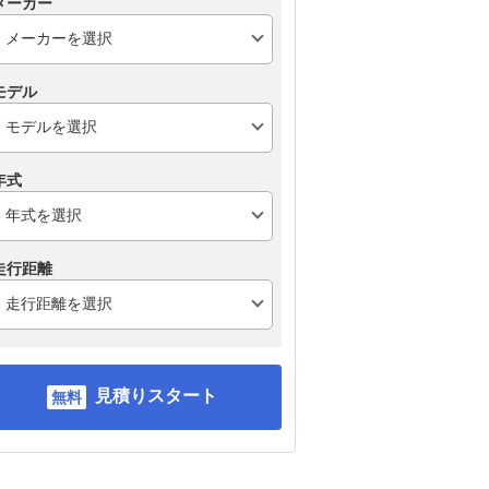
メーカー
モデル
年式
走行距離
見積りスタート