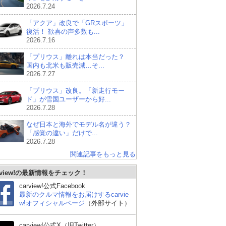
2026.7.24
「アクア」改良で「GRスポーツ」
復活！ 歓喜の声多数も...
2026.7.16
「プリウス」離れは本当だった？
国内も北米も販売減…そ...
2026.7.27
「プリウス」改良。「新走行モー
ド」が雪国ユーザーから好...
2026.7.28
なぜ日本と海外でモデル名が違う？
「感覚の違い」だけで...
2026.7.28
関連記事をもっと見る
rview!の最新情報をチェック！
carview!公式Facebook
最新のクルマ情報をお届けするcarvie
w!オフィシャルページ
（外部サイト）
carview!公式X（旧Twitter）