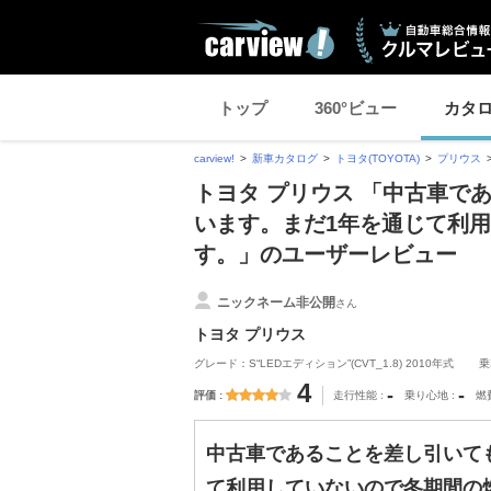
トップ
360°ビュー
カタ
carview!
新車カタログ
トヨタ(TOYOTA)
プリウス
トヨタ プリウス 「中古車で
います。まだ1年を通じて利
す。」のユーザーレビュー
ニックネーム非公開
さん
トヨタ プリウス
グレード：S“LEDエディション”(CVT_1.8) 2010年式
乗
4
-
-
評価
走行性能
乗り心地
燃
中古車であることを差し引いて
て利用していないので冬期間の