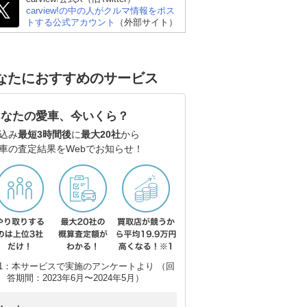
carview!の中の人がクルマ情報をポス
トする公式アカウント
（外部サイト）
ダイハツ ミライース
スズキ アルトラパン
フ
ルフ
なたにおすすめのサービス
あなたの愛車、今いくら？
込み
最短3時間後
に
最大20社
から
車の査定結果をWebでお知らせ！
1：本サービスで実施のアンケートより （回
答期間：2023年6月〜2024年5月）