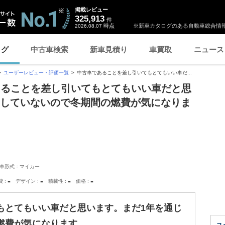
掲載レビュー
325,913
件
時点
※新車カタログのある自動車総合情報
2026.08.07
ログ
中古車検索
新車見積り
車買取
ニュース
ユーザーレビュー・評価一覧
中古車であることを差し引いてもとてもいい車だ...
あることを差し引いてもとてもいい車だと思
用していないので冬期間の燃費が気になりま
車形式：マイカー
-
-
-
-
費
デザイン
積載性
価格
もとてもいい車だと思います。まだ1年を通じ
燃費が気になります。