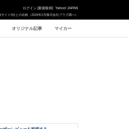
ログイン
[
新規取得
]
Yahoo! JAPAN
サイト5社との比較（2026年2月株式会社プラグ調べ）
オリジナル記事
マイカー