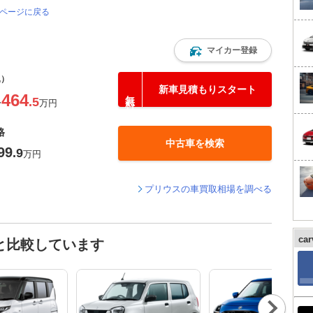
のページに戻る
マイカー登録
込）
新車見積もりスタート
464
.5
〜
万円
格
中古車を検索
99
.9
万円
プリウスの車買取相場を調べる
ca
と比較しています
Nex