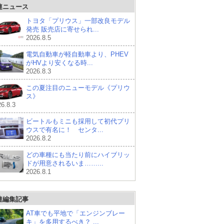
連ニュース
トヨタ「プリウス」一部改良モデル
発売 販売店に寄せられ...
2026.8.5
電気自動車が軽自動車より、PHEV
がHVより安くなる時...
2026.8.3
この夏注目のニューモデル《プリウ
ス》
6.8.3
ビートルもミニも採用して初代プリ
ウスで有名に！ センタ...
2026.8.2
どの車種にも当たり前にハイブリッ
ドが用意されるいま……...
2026.8.1
連編集記事
AT車でも平地で「エンジンブレー
キ」を多用するべき？ ...