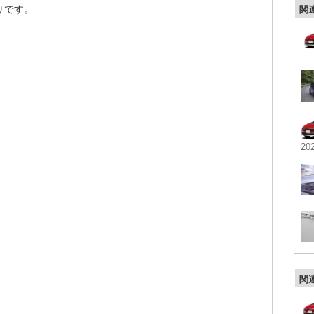
りです。
関
202
関