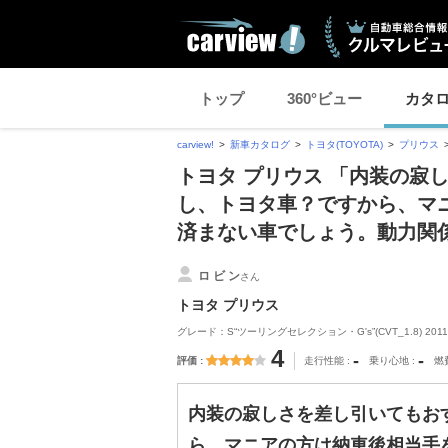
トップ
360°ビュー
カタ
carview!
新車カタログ
トヨタ(TOYOTA)
プリウス
トヨタ プリウス 「内装の寂
し、トヨタ車？ですから、マ
済まない車でしょう。動力関
ロ ビ ン
さん
トヨタ プリウス
グレード：S“ツーリングセレクション・G's”(CVT_1.8) 201
4
-
-
評価
走行性能
乗り心地
燃
内装の寂しさを差し引いてもお
ら、マニアの方は納車後相当手