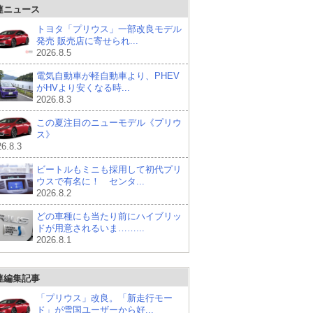
連ニュース
トヨタ「プリウス」一部改良モデル
発売 販売店に寄せられ...
2026.8.5
電気自動車が軽自動車より、PHEV
がHVより安くなる時...
2026.8.3
この夏注目のニューモデル《プリウ
ス》
6.8.3
ビートルもミニも採用して初代プリ
ウスで有名に！ センタ...
2026.8.2
どの車種にも当たり前にハイブリッ
ドが用意されるいま……...
2026.8.1
連編集記事
「プリウス」改良。「新走行モー
ド」が雪国ユーザーから好...