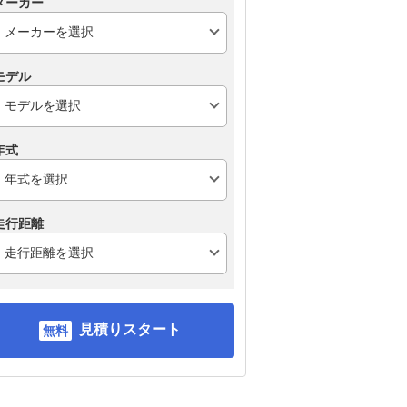
メーカー
モデル
年式
走行距離
見積りスタート