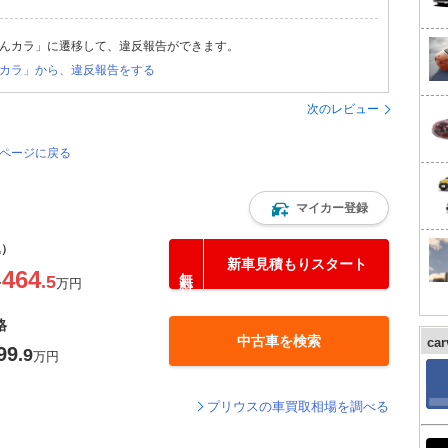
んカラ」に遷移して、違反報告ができます。
カラ」から、違反報告をする
次のレビュー
のページに戻る
マイカー登録
込）
新車見積もりスタート
464
.5
〜
万円
格
中古車を検索
ca
99
.9
万円
プリウスの車買取相場を調べる