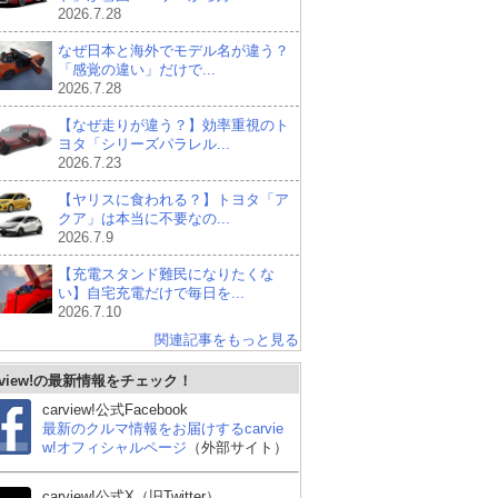
2026.7.28
なぜ日本と海外でモデル名が違う？
「感覚の違い」だけで...
2026.7.28
【なぜ走りが違う？】効率重視のト
ヨタ「シリーズパラレル...
2026.7.23
【ヤリスに食われる？】トヨタ「ア
クア」は本当に不要なの...
2026.7.9
【充電スタンド難民になりたくな
い】自宅充電だけで毎日を...
2026.7.10
関連記事をもっと見る
rview!の最新情報をチェック！
carview!公式Facebook
最新のクルマ情報をお届けするcarvie
w!オフィシャルページ
（外部サイト）
carview!公式X（旧Twitter）