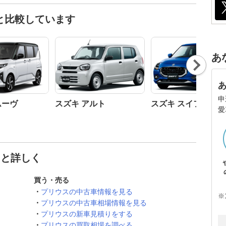
と比較しています
あ
Nex
t
申
ムーヴ
スズキ アルト
スズキ スイフト
愛
っと詳しく
買う・売る
プリウスの中古車情報を見る
※
プリウスの中古車相場情報を見る
プリウスの新車見積りをする
プリウスの買取相場を調べる