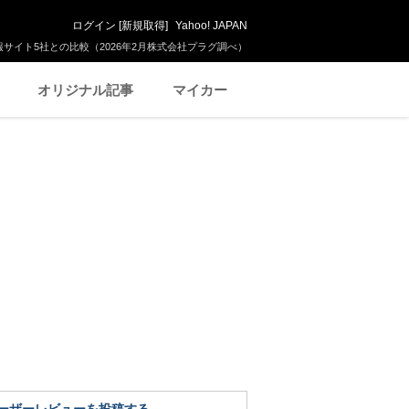
ログイン
[
新規取得
]
Yahoo! JAPAN
サイト5社との比較（2026年2月株式会社プラグ調べ）
オリジナル記事
マイカー