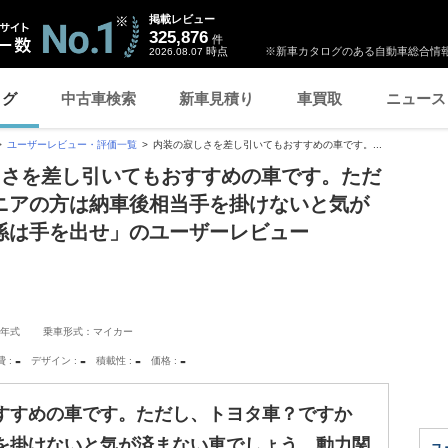
掲載レビュー
325,876
件
時点
※新車カタログのある自動車総合情報
2026.08.07
ログ
中古車検索
新車見積り
車買取
ニュース
ユーザーレビュー・評価一覧
内装の寂しさを差し引いてもおすすめの車です。...
しさを差し引いてもおすすめの車です。ただ
ニアの方は納車後相当手を掛けないと気が
係は手を出せ」のユーザーレビュー
1年式
乗車形式：マイカー
-
-
-
-
費
デザイン
積載性
価格
すすめの車です。ただし、トヨタ車？ですか
を掛けないと気が済まない車でしょう。動力関