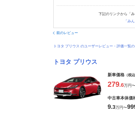
下記のリンクから「み
「みん
前のレビュー
トヨタ プリウス のユーザーレビュー・評価一覧
トヨタ プリウス
新車価格
（税
279
.6
万円
中古車本体価
9
99
.3
万円
〜