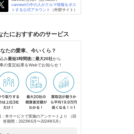
carview!の中の人がクルマ情報をポス
トする公式アカウント
（外部サイト）
なたにおすすめのサービス
あなたの愛車、今いくら？
込み
最短3時間後
に
最大20社
から
ダイハツ ミライース
スズキ アルトラパン
フ
車の査定結果をWebでお知らせ！
ルフ
1：本サービスで実施のアンケートより （回
答期間：2023年6月〜2024年5月）