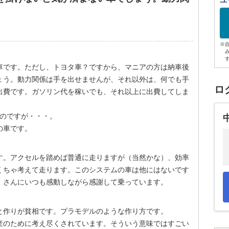
ユ
※
車です。ただし、トヨタ車？ですから、マニアの方は納車後
ょう。動力関係は手を出せませんが、それ以外は、何でも手
ロ
出費です。ガソリン代を稼いでも、それ以上に出費してしま
たのですが・・・。
の車です。
す。アクセルを踏めば普通に走りますが（当然かな）、効率
くちゃ考えて走ります。このシステムの車は他にはないです
）さんにいつも感動しながら感謝して乗っています。
と作りが貧相です。プラモデルのような作り方です。
産のために考え尽くされています。そういう意味ではすごい