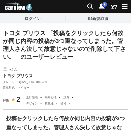
carview!
検索
通知
i
ログイン
ID新規取得
トヨタ プリウス 「投稿をクリックしたら何故
か同じ内容の投稿が3つ重なってしまった。管
理人さん決して故意じゃないので削除して下さ
い。」のユーザーレビュー
~
さん
トヨタ プリウス
グレード：G(CVT_1.8) 2009年式
乗車形式：マイカー
-
-
-
2
走行性能
乗り心地
燃費
評価
-
-
-
デザイン
積載性
価格
投稿をクリックしたら何故か同じ内容の投稿が3つ
重なってしまった。管理人さん決して故意じゃな