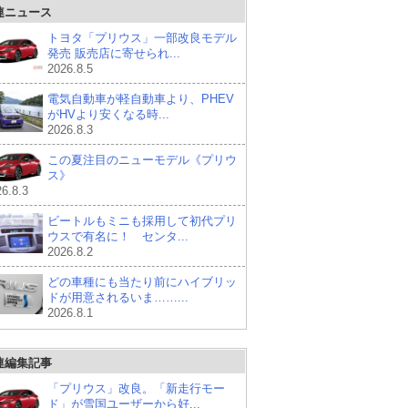
連ニュース
トヨタ「プリウス」一部改良モデル
発売 販売店に寄せられ...
2026.8.5
電気自動車が軽自動車より、PHEV
がHVより安くなる時...
2026.8.3
この夏注目のニューモデル《プリウ
ス》
6.8.3
ビートルもミニも採用して初代プリ
ウスで有名に！ センタ...
2026.8.2
どの車種にも当たり前にハイブリッ
ドが用意されるいま……...
2026.8.1
連編集記事
「プリウス」改良。「新走行モー
ド」が雪国ユーザーから好...