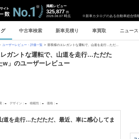
掲載レビュー
325,877
件
時点
※新車カタログのある自動車総合情報
2026.08.07
ログ
中古車検索
新車見積り
車買取
ニュース
ユーザーレビュー・評価一覧
部長様のエレガントな運転で、山道を走行…ただ...
エレガントな運転で、山道を走行…ただた
たw」のユーザーレビュー
-
-
-
-
費
デザイン
積載性
価格
山道を走行…ただただ、最近、車に感心してま