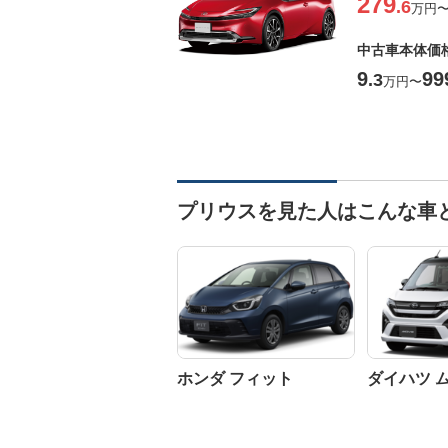
279
.6
万円
中古車本体価
9
99
.3
万円
〜
プリウスを見た人はこんな車
ホンダ フィット
ダイハツ 