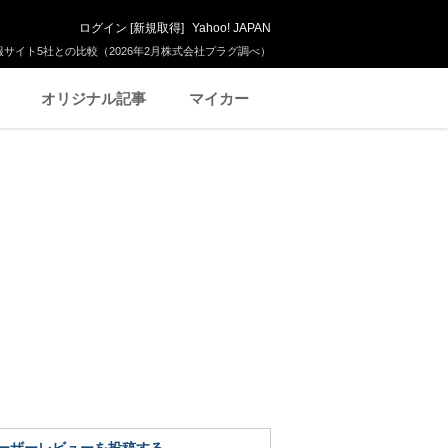
ログイン
[
新規取得
]
Yahoo! JAPAN
サイト5社との比較（2026年2月株式会社プラグ調べ）
オリジナル記事
マイカー