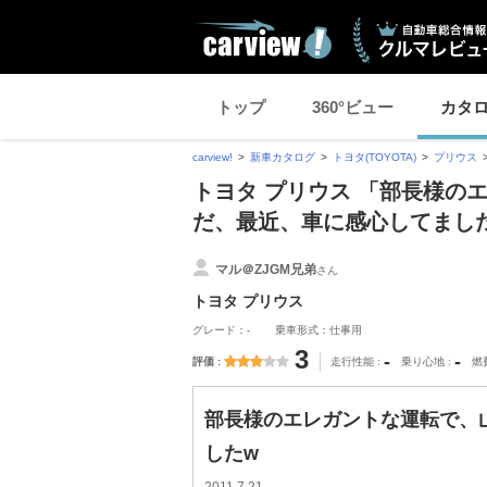
トップ
360°ビュー
カタ
carview!
新車カタログ
トヨタ(TOYOTA)
プリウス
トヨタ プリウス 「部長様の
だ、最近、車に感心してまし
マル＠ZJGM兄弟
さん
トヨタ プリウス
グレード：-
乗車形式：仕事用
3
-
-
評価
走行性能
乗り心地
燃
部長様のエレガントな運転で、
したw