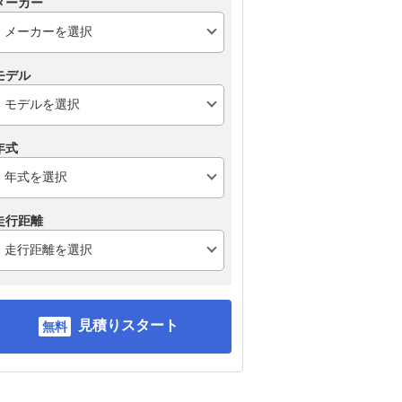
メーカー
モデル
年式
走行距離
見積りスタート