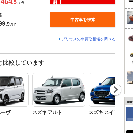
464
.5
〜
万円
格
中古車を検索
99
.9
万円
プリウスの車買取相場を調べる
と比較しています
Nex
t
ca
ムーヴ
スズキ アルト
スズキ スイフト