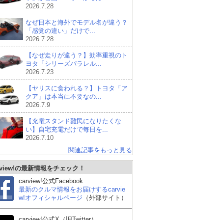
2026.7.28
なぜ日本と海外でモデル名が違う？
「感覚の違い」だけで...
2026.7.28
【なぜ走りが違う？】効率重視のト
ヨタ「シリーズパラレル...
2026.7.23
【ヤリスに食われる？】トヨタ「ア
クア」は本当に不要なの...
2026.7.9
【充電スタンド難民になりたくな
い】自宅充電だけで毎日を...
2026.7.10
関連記事をもっと見る
rview!の最新情報をチェック！
carview!公式Facebook
ダイハツ ミライース
スズキ アルトラパン
フ
最新のクルマ情報をお届けするcarvie
ルフ
w!オフィシャルページ
（外部サイト）
carview!公式X（旧Twitter）