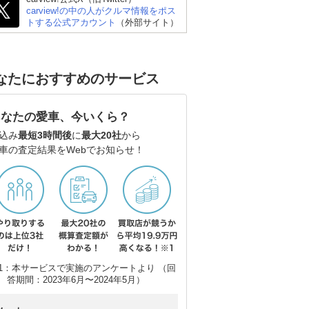
carview!の中の人がクルマ情報をポス
トする公式アカウント
（外部サイト）
なたにおすすめのサービス
あなたの愛車、今いくら？
込み
最短3時間後
に
最大20社
から
車の査定結果をWebでお知らせ！
1：本サービスで実施のアンケートより （回
答期間：2023年6月〜2024年5月）