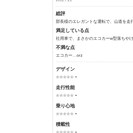
2011.7.21
総評
部長様のエレガントな運転で、山道を走
満足している点
社用車で、まさかのエコカーw型落ちやけ
不満な点
エコカー…orz
デザイン
-
走行性能
-
乗り心地
-
積載性
-