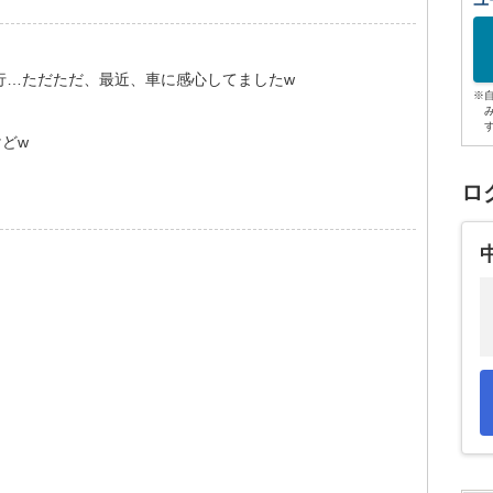
ユ
行…ただただ、最近、車に感心してましたw
※
どw
ロ