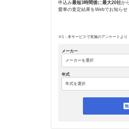
申込み
最短3時間後
に
最大20社
か
愛車の査定結果をWebでお知らせ
※1：本サービスで実施のアンケートより （
メーカー
年式