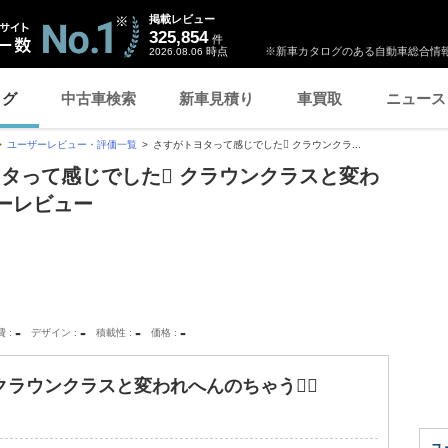
掲載レビュー
325,854
件
時点
※新車カタログのある自動車総合情報
2026.08.06
ログ
中古車検索
新車見積り
車買取
ニュース
ユーザーレビュー・評価一覧
さすがトヨタって感じでした クラウンクラ...
ヨタって感じでした クラウンクラスと変わ
ーレビュー
-
-
-
-
費
デザイン
積載性
価格
クラウンクラスと変われへんのちゃう