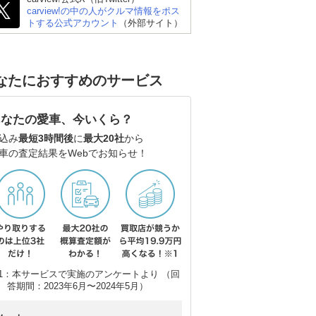
carview!の中の人がクルマ情報をポス
トする公式アカウント
（外部サイト）
なたにおすすめのサービス
スズキ アルトラパン
ダイハツ ミライース
フ
あなたの愛車、今いくら？
ルフ
込み
最短3時間後
に
最大20社
から
車の査定結果をWebでお知らせ！
1：本サービスで実施のアンケートより （回
答期間：2023年6月〜2024年5月）