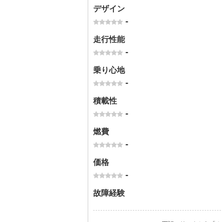
デザイン
-
走行性能
-
乗り心地
-
積載性
-
燃費
-
価格
-
故障経験