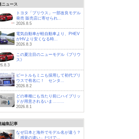
連ニュース
トヨタ「プリウス」一部改良モデル
発売 販売店に寄せられ...
2026.8.5
電気自動車が軽自動車より、PHEV
がHVより安くなる時...
2026.8.3
この夏注目のニューモデル《プリウ
ス》
6.8.3
ビートルもミニも採用して初代プリ
ウスで有名に！ センタ...
2026.8.2
どの車種にも当たり前にハイブリッ
ドが用意されるいま……...
2026.8.1
連編集記事
なぜ日本と海外でモデル名が違う？
「感覚の違い」だけで...