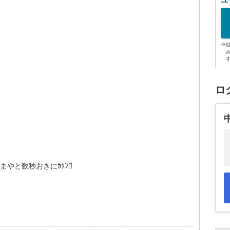
ユ
※
ロ
やと数秒おきにｶｸﾝ