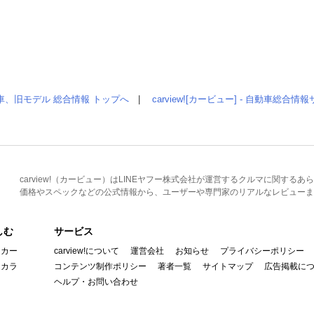
車、旧モデル 総合情報 トップへ
|
carview![カービュー] - 自動車総合
carview!（カービュー）はLINEヤフー株式会社が運営するクルマに関す
価格やスペックなどの公式情報から、ユーザーや専門家のリアルなレビューま
しむ
サービス
イカー
carview!について
運営会社
お知らせ
プライバシーポリシー
んカラ
コンテンツ制作ポリシー
著者一覧
サイトマップ
広告掲載に
ヘルプ・お問い合わせ