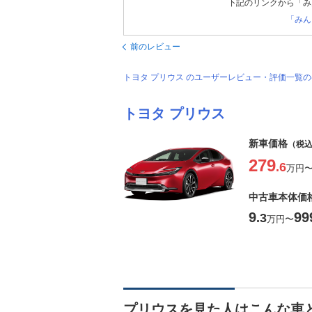
下記のリンクから「み
「みん
前のレビュー
トヨタ プリウス のユーザーレビュー・評価一覧
トヨタ プリウス
新車価格
（税
279
.6
万円
中古車本体価
9
99
.3
万円
〜
プリウスを見た人はこんな車