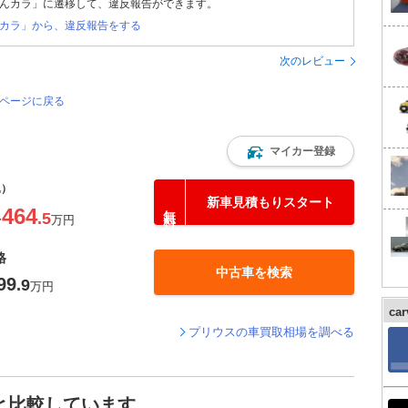
んカラ」に遷移して、違反報告ができます。
カラ」から、違反報告をする
次のレビュー
のページに戻る
マイカー登録
込）
新車見積もりスタート
464
.5
〜
万円
格
中古車を検索
99
.9
万円
ca
プリウスの車買取相場を調べる
と比較しています