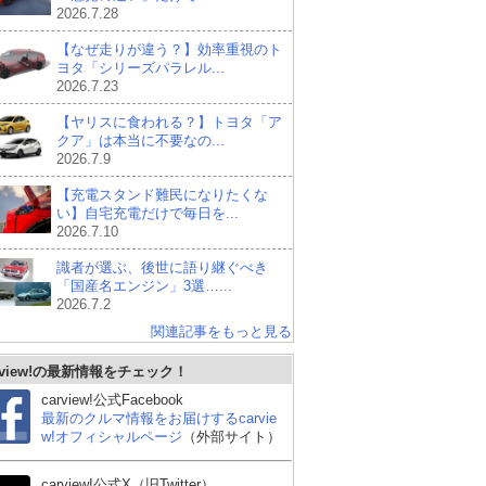
2026.7.28
【なぜ走りが違う？】効率重視のト
ヨタ「シリーズパラレル...
2026.7.23
【ヤリスに食われる？】トヨタ「ア
クア」は本当に不要なの...
2026.7.9
【充電スタンド難民になりたくな
い】自宅充電だけで毎日を...
2026.7.10
識者が選ぶ、後世に語り継ぐべき
「国産名エンジン」3選…...
2026.7.2
関連記事をもっと見る
rview!の最新情報をチェック！
carview!公式Facebook
最新のクルマ情報をお届けするcarvie
w!オフィシャルページ
（外部サイト）
carview!公式X（旧Twitter）