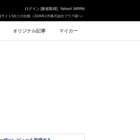
ログイン
[
新規取得
]
Yahoo! JAPAN
サイト5社との比較（2026年2月株式会社プラグ調べ）
オリジナル記事
マイカー