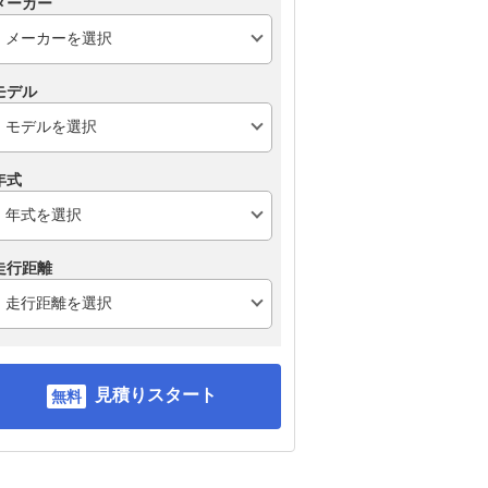
メーカー
モデル
年式
走行距離
見積りスタート