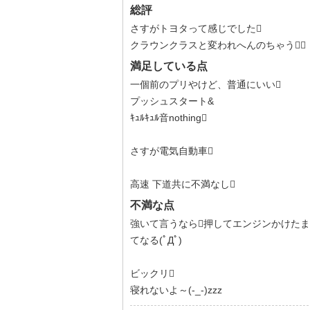
総評
さすがトヨタって感じでした
クラウンクラスと変われへんのちゃう
満足している点
一個前のプリやけど、普通にいい
プッシュスタート&
ｷｭﾙｷｭﾙ音nothing
さすが電気自動車
高速 下道共に不満なし
不満な点
強いて言うなら押してエンジンかけたまま
てなる(ﾟДﾟ)
ビックリ
寝れないよ～(-_-)zzz