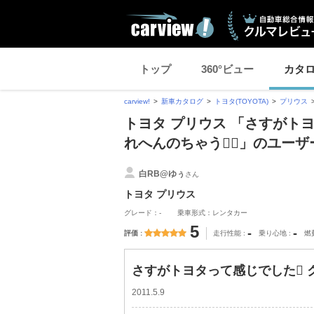
トップ
360°ビュー
カタ
carview!
新車カタログ
トヨタ(TOYOTA)
プリウス
トヨタ プリウス 「さすがト
れへんのちゃう」のユーザ
白RB@ゆぅ
さん
トヨタ プリウス
グレード：-
乗車形式：レンタカー
5
-
-
評価
走行性能
乗り心地
燃
さすがトヨタって感じでした 
2011.5.9