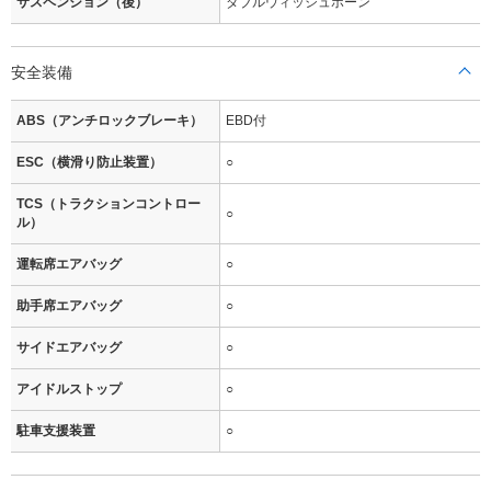
サスペンション（後）
ダブルウィッシュボーン
安全装備
ABS（アンチロックブレーキ）
EBD付
ESC（横滑り防止装置）
○
TCS（トラクションコントロー
○
ル）
運転席エアバッグ
○
助手席エアバッグ
○
サイドエアバッグ
○
アイドルストップ
○
駐車支援装置
○