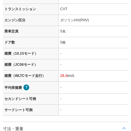
トランスミッション
CVT
エンジン区分
ガソリンHV(PHV)
乗車定員
5名
ドア数
5枚
燃費（10.15モード）
-
燃費（JC08モード）
-
燃費（WLTCモード走行）
28.4
km/L
-
平均実燃費
セカンドシート可倒
-
サードシート可倒
-
寸法・重量