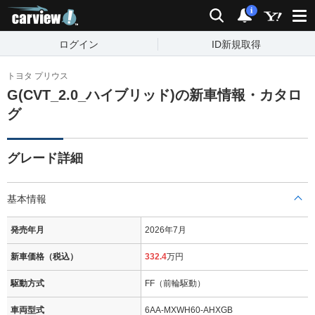
carview!
検索
通知
i
ログイン
ID新規取得
トヨタ プリウス
G(CVT_2.0_ハイブリッド)の新車情報・カタロ
グ
グレード詳細
基本情報
発売年月
2026年7月
新車価格（税込）
332.4
万円
駆動方式
FF（前輪駆動）
車両型式
6AA-MXWH60-AHXGB