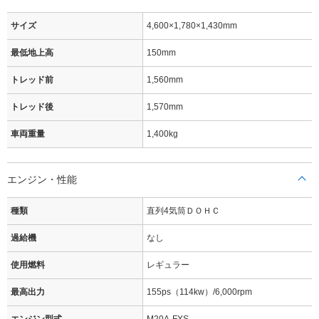
サイズ
4,600×1,780×1,430mm
最低地上高
150mm
トレッド前
1,560mm
トレッド後
1,570mm
車両重量
1,400kg
エンジン・性能
種類
直列4気筒ＤＯＨＣ
過給機
なし
使用燃料
レギュラー
最高出力
155ps（114kw）/6,000rpm