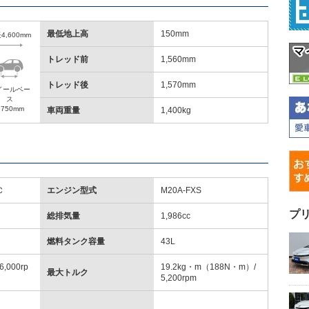
最低地上高
150mm
4,600mm
トレッド前
1,560mm
トレッド後
1,570mm
イールベー
ス
,750mm
車両重量
1,400kg
Ｃ
エンジン型式
M20A-FXS
プ
総排気量
1,986cc
燃料タンク容量
43L
,000rp
19.2kg・m（188N・m）/
最大トルク
5,200rpm