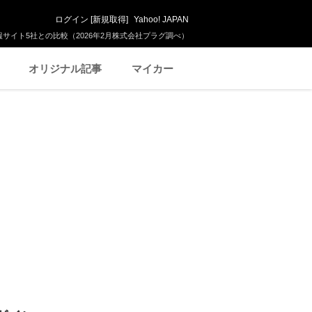
ログイン
[
新規取得
]
Yahoo! JAPAN
サイト5社との比較（2026年2月株式会社プラグ調べ）
オリジナル記事
マイカー