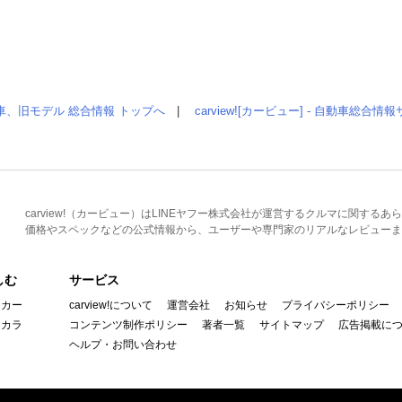
車、旧モデル 総合情報 トップへ
|
carview![カービュー] - 自動車総合
carview!（カービュー）はLINEヤフー株式会社が運営するクルマに関す
価格やスペックなどの公式情報から、ユーザーや専門家のリアルなレビューま
しむ
サービス
イカー
carview!について
運営会社
お知らせ
プライバシーポリシー
んカラ
コンテンツ制作ポリシー
著者一覧
サイトマップ
広告掲載に
ヘルプ・お問い合わせ