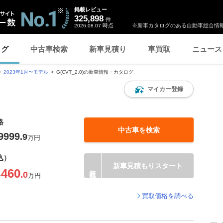
掲載レビュー
325,898
件
時点
※新車カタログのある自動車総合情報
2026.08.07
ログ
中古車検索
新車見積り
車買取
ニュース
2023年1月〜モデル
G(CVT_2.0)の新車情報・カタログ
マイカー登録
格
中古車を検索
9999
.9
万円
込）
新車見積もりスタート
460
.0
〜
万円
買取価格を調べる