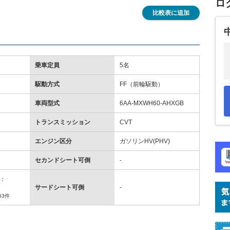
ロ
比較表に追加
乗車定員
5名
駆動方式
FF（前輪駆動）
車両型式
6AA-MXWH60-AHXGB
トランスミッション
CVT
エンジン区分
ガソリンHV(PHV)
セカンドシート可倒
-
：
サードシート可倒
-
63件