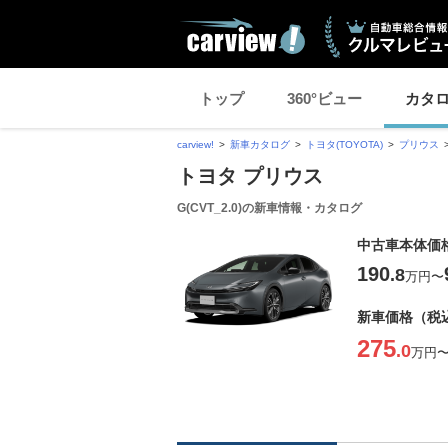
トップ
360°ビュー
カタ
carview!
新車カタログ
トヨタ(TOYOTA)
プリウス
トヨタ プリウス
G(CVT_2.0)の新車情報・カタログ
中古車本体価
190
.8
万円
〜
新車価格（税
275
.0
万円