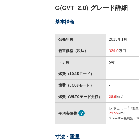
G(CVT_2.0) グレード詳細
基本情報
発売年月
2023年1月
新車価格（税込）
320.0
万円
ドア数
5枚
燃費（10.15モード）
-
燃費（JC08モード）
-
燃費（WLTCモード走行）
28.6
km/L
レギュラー仕様車
21.59
km/L
平均実燃費
※ユーザー投稿数：3
寸法・重量