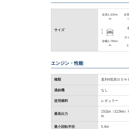
全高1,430m
全長
m
サイズ
ホ
全幅1,780m
m
2
エンジン・性能
種類
直列4気筒ＤＯＨ
過給機
なし
使用燃料
レギュラー
152ps（112kw）/6
最高出力
m
最小回転半径
5.4m