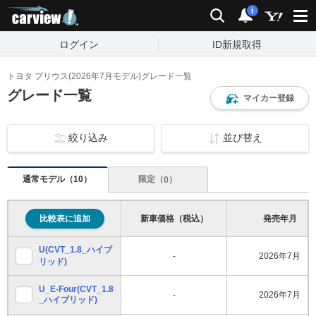
carview!
検索
通知
i
ログイン
ID新規取得
トヨタ プリウス(2026年7月モデル)グレード一覧
グレード一覧
マイカー登録
絞り込み
並び替え
通常モデル（
）
10
限定（
）
0
比較表に追加
新車価格（税込）
発売年月
U(CVT_1.8_ハイブ
2026年7月
-
リッド)
U_E-Four(CVT_1.8
2026年7月
-
_ハイブリッド)