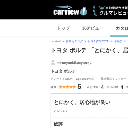
トップ
360°ビュー
カタ
carview!
新車カタログ
トヨタ(TOYOTA)
ポルテ
トヨタ ポルテ 「とにかく、
mirucyankikucyan
さん
トヨタ ポルテ
グレード：G(CVT_1.5) 2016年式
乗車形式：マイカー
5
4
4
評価
走行性能
乗り心地
とにかく、居心地が良い
2026.4.7
総評