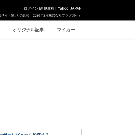
ログイン
[
新規取得
]
Yahoo! JAPAN
サイト5社との比較（2026年2月株式会社プラグ調べ）
オリジナル記事
マイカー