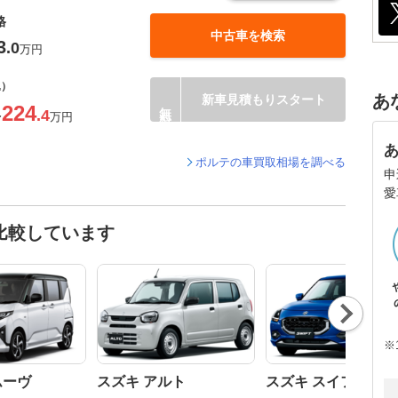
格
中古車を検索
3
.0
万円
込）
あ
新車見積もりスタート
224
.4
〜
万円
ポルテの車買取相場を調べる
申
愛
比較しています
Nex
t
※
ムーヴ
スズキ アルト
スズキ スイフト