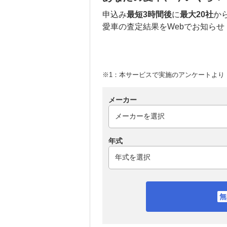
申込み
最短3時間後
に
最大20社
か
愛車の査定結果をWebでお知らせ
※1：本サービスで実施のアンケートより （
メーカー
年式