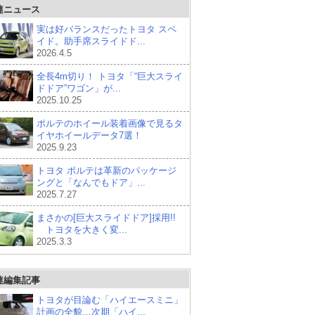
連ニュース
実は好バランスだったトヨタ スペ
イド。助手席スライドド...
2026.4.5
全長4m切り！ トヨタ「“巨大スライ
ドドア”ワゴン」が...
2025.10.25
ポルテのホイール装着画像で見るタ
イヤホイールデータ7選！
2025.9.23
トヨタ ポルテは革新のパッケージ
ングと「なんでもドア」...
2025.7.27
まさかの[巨大スライドドア]採用!!
トヨタを大きく変...
2025.3.3
連編集記事
トヨタが目論む「ハイエースミニ」
計画の全貌…次期「ハイ...