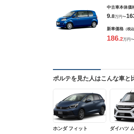
中古車本体価
9
16
.8
万円
〜
新車価格
（税
186
.2
万円
ポルテを見た人はこんな車と
ホンダ フィット
ダイハツ 