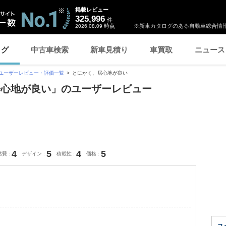
掲載レビュー
325,996
件
時点
※新車カタログのある自動車総合情報
2026.08.09
ログ
中古車検索
新車見積り
車買取
ニュース
ユーザーレビュー・評価一覧
とにかく、居心地が良い
居心地が良い」のユーザーレビュー
4
5
4
5
燃費
デザイン
積載性
価格