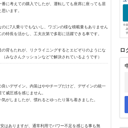
ユ
一番に考えての購入でしたが、運転しても座席に座っても居
と思います。
※
なのに7人乗りでもないし、ワゴンの様な積載量もありません
二の特長を活かし、工夫次第で多彩に活躍できる車です。
ロ
造の背もたれが、リクライニングするとエビぞりのようにな
。（みなさんクッションなどで解決されているようです）
の良いデザイン。内装はややチープだけど、デザインの統一
居て威圧感を感じません。
い気がしましたが、慣れるとゆったり落ち着きました。
不安はありますが、通常利用でパワー不足を感じる事も無