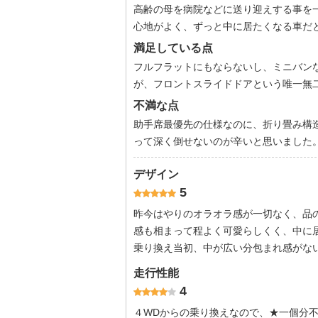
高齢の母を病院などに送り迎えする事を
心地がよく、ずっと中に居たくなる車だ
満足している点
フルフラットにもならないし、ミニバン
が、フロントスライドドアという唯一無
不満な点
助手席最優先の仕様なのに、折り畳み構
って深く倒せないのが辛いと思いました
デザイン
5
昨今はやりのオラオラ感が一切なく、品
感も相まって程よく可愛らしくく、中に
乗り換え当初、中が広い分包まれ感がな
走行性能
4
４WDからの乗り換えなので、★一個分