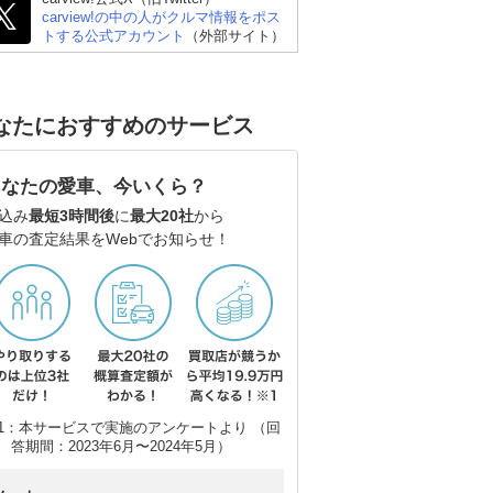
carview!の中の人がクルマ情報をポス
トする公式アカウント
（外部サイト）
なたにおすすめのサービス
あなたの愛車、今いくら？
込み
最短3時間後
に
最大20社
から
車の査定結果をWebでお知らせ！
1：本サービスで実施のアンケートより （回
答期間：2023年6月〜2024年5月）
スズキ アルトラパン
フォルクスワーゲン ゴ
ダ