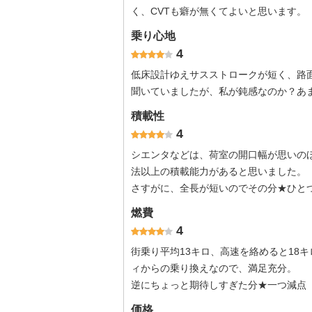
く、CVTも癖が無くてよいと思います。
乗り心地
4
低床設計ゆえサスストロークが短く、路
聞いていましたが、私が鈍感なのか？あ
積載性
4
シエンタなどは、荷室の開口幅が思いの
法以上の積載能力があると思いました。
さすがに、全長が短いのでその分★ひと
燃費
4
街乗り平均13キロ、高速を絡めると18
ィからの乗り換えなので、満足充分。
逆にちょっと期待しすぎた分★一つ減点
価格