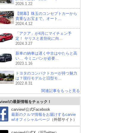
2026.1.22
【開幕】珠玉のコンセプトカーから
貴重なお宝まで。オート...
2024.4.12
「アクア」が4月にマイチェン予
定！ ヤリスと差別化に向...
2024.3.27
新車の納車は遅く中古はやたらと高
い… 今ミニバンが必要...
2023.1.16
トヨタのコンパクトカーが持つ魅力
は？現行モデルと旧型モ...
2022.8.31
関連記事をもっと見る
rview!の最新情報をチェック！
carview!公式Facebook
最新のクルマ情報をお届けするcarvie
w!オフィシャルページ
（外部サイト）
carview!公式X（旧Twitter）