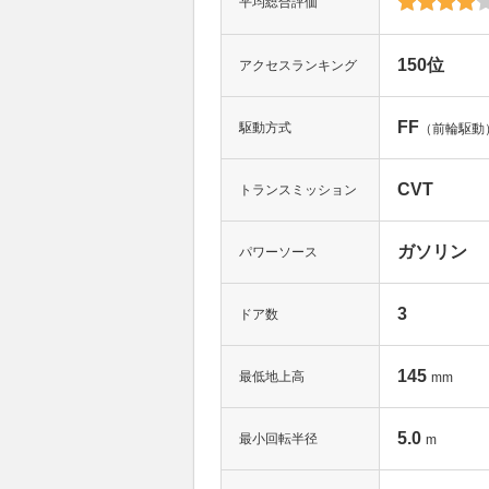
平均総合評価
150位
アクセスランキング
FF
駆動方式
（前輪駆動
CVT
トランスミッション
ガソリン
パワーソース
3
ドア数
145
最低地上高
mm
5.0
最小回転半径
m