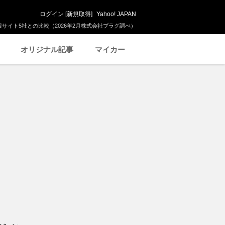
ログイン
[
新規取得
]
Yahoo! JAPAN
サイト5社との比較（2026年2月株式会社プラグ調べ）
オリジナル記事
マイカー