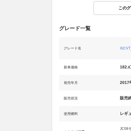
このグ
グレード一覧
グレード名
X(CVT
182.
新車価格
8
2017
発売年月
販売
販売状況
レギ
使用燃料
JC0