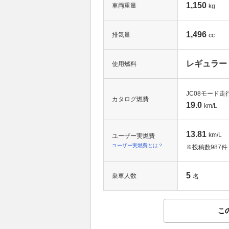
1,150
車両重量
kg
1,496
排気量
cc
レギュラー
使用燃料
JC08モード走
カタログ燃費
19.0
km/L
13.81
km/L
ユーザー実燃費
ユーザー実燃費とは？
※投稿数
987件
5
乗車人数
名
こ