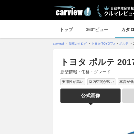
トップ
360°ビュー
カタ
carview!
新車カタログ
トヨタ(TOYOTA)
ポルテ
トヨタ ポルテ 20
新型情報・価格・グレード
実用性が高い
室内空間が広い
車高が低
公式画像