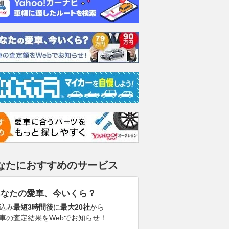
なたにおすすめのサービス
あなたの愛車、今いくら？
込み
最短3時間後
に
最大20社
から
車の査定結果をWebでお知らせ！