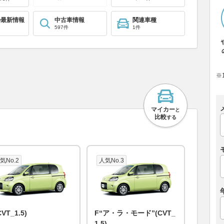
の最新情報
中古車情報
関連車種
597件
1件
※
マイカー
と
比較
する
気No.2
人気No.3
CVT_1.5)
F“ア・ラ・モード”(CVT_
1.5)