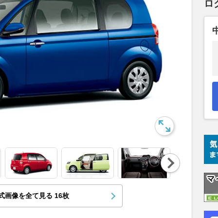
ロ
Nex
t
式画像を全て見る
16
枚