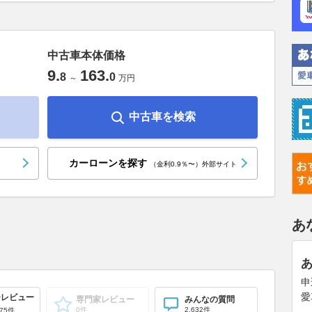
中古車本体価格
9
.
163
.
8
0
～
万円
中古車を検索
カーローンを探す
（金利0.9％〜）外部サイト
あ
申
愛
ーレビュー
専門家レビュー
みんなの質問
0件
2,632件
75件