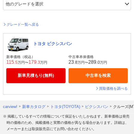
グレード一覧へ戻る
トヨタ ピクシスバン
新車価格（税込）
中古車本体価格
115
179
23
289
.5
.3
.8
.0
万円〜
万円
万円〜
万円
新車見積もり(無料)
中古車を検索
買取価格を調べる
carview!
新車カタログ
トヨタ(TOYOTA)
ピクシスバン
クルーズ(M
※ 掲載しているすべての情報について保証をいたしかねます。新車価格は発売
時の価格のため、掲載価格と実際の価格が異なる場合があります。詳細は、
メーカーまたは取扱販売店にてお問い合わせください。