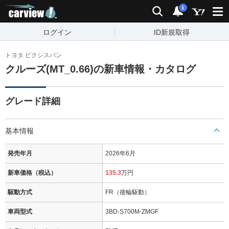
carview!
検索
通知
i
ログイン
ID新規取得
トヨタ ピクシスバン
クルーズ(MT_0.66)の新車情報・カタログ
グレード詳細
基本情報
発売年月
2026年6月
新車価格（税込）
135.3
万円
駆動方式
FR（後輪駆動）
車両型式
3BD-S700M-ZMGF