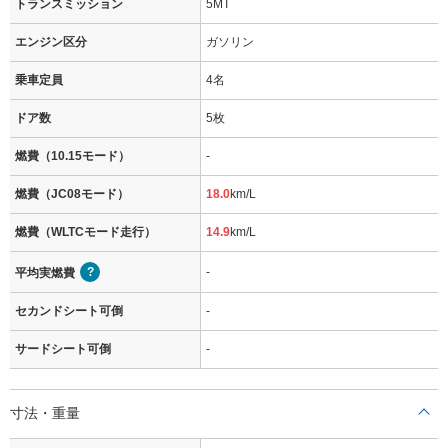
トランスミッション
5MT
エンジン区分
ガソリン
乗車定員
4名
ドア数
5枚
燃費（10.15モード）
-
燃費（JC08モード）
18.0
km/L
燃費（WLTCモード走行）
14.9
km/L
-
平均実燃費
セカンドシート可倒
-
サードシート可倒
-
寸法・重量