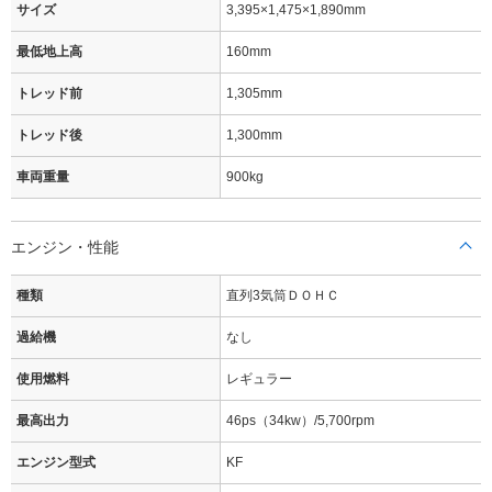
サイズ
3,395×1,475×1,890mm
最低地上高
160mm
トレッド前
1,305mm
トレッド後
1,300mm
車両重量
900kg
エンジン・性能
種類
直列3気筒ＤＯＨＣ
過給機
なし
使用燃料
レギュラー
最高出力
46ps（34kw）/5,700rpm
エンジン型式
KF