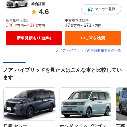
総合評価
マイカー登録
4.6
新車価格
中古車本体価格
（税込）
326
431
17
673
.2
.0
.9
.8
万円〜
万円
万円〜
万円
新車見積もり(無料)
中古車を検索
ノア ハイブリッドの車買取相場を調べる
ノア ハイブリッドを見た人はこんな車と比較してい
ます
日産 セレナ
ホンダ ステップワゴン
三菱 