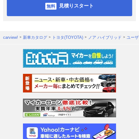
見積りスタート
carview!
新車カタログ
トヨタ(TOYOTA)
ノア ハイブリッド
ユーザ