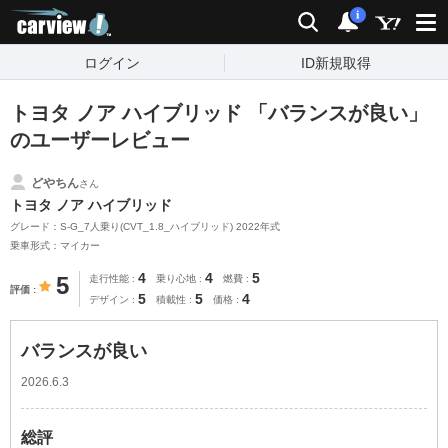
carview!
検索
通知
i
ログイン
ID新規取得
トヨタ ノア ハイブリッド 「バランスが良い」
のユーザーレビュー
どやちん
さん
トヨタ ノア ハイブリッド
グレード：S-G_7人乗り(CVT_1.8_ハイブリッド) 2022年式
乗車形式：マイカー
4
4
5
5
走行性能
乗り心地
燃費
評価
5
5
4
デザイン
積載性
価格
バランスが良い
2026.6.3
総評