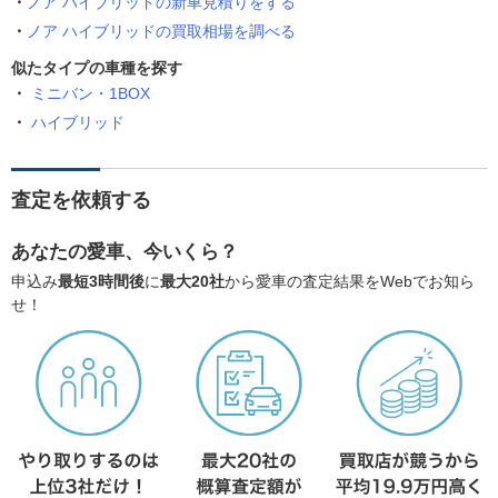
ノア ハイブリッドの新車見積りをする
ノア ハイブリッドの買取相場を調べる
似たタイプの車種を探す
ミニバン・1BOX
ハイブリッド
査定を依頼する
あなたの愛車、今いくら？
申込み
最短3時間後
に
最大20社
から愛車の査定結果をWebでお知ら
せ！