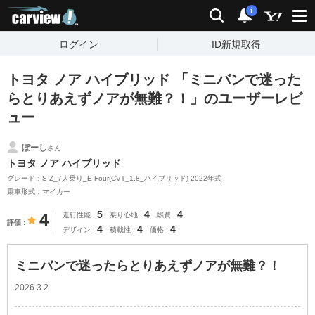
carview!
検索
通知
i
ログイン
ID新規取得
トヨタ ノア ハイブリッド 「ミニバンで迷った
らとりあえずノアが無難？！」のユーザーレビ
ュー
ぽーし
さん
トヨタ ノア ハイブリッド
グレード：S-Z_7人乗り_E-Four(CVT_1.8_ハイブリッド) 2022年式
乗車形式：マイカー
5
4
4
4
走行性能
乗り心地
燃費
評価
4
4
4
デザイン
積載性
価格
ミニバンで迷ったらとりあえずノアが無難？！
2026.3.2