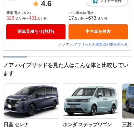
マイカー登録
4.6
新車価格
中古車本体価格
（税込）
326
431
17
673
.2
.0
.9
.8
万円〜
万円
万円〜
万円
新車見積もり(無料)
中古車を検索
ノア ハイブリッドの車買取相場を調べる
ノア ハイブリッドを見た人はこんな車と比較してい
ます
日産 セレナ
ホンダ ステップワゴン
三菱 