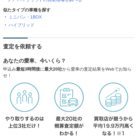
似たタイプの車種を探す
ミニバン・1BOX
ハイブリッド
査定を依頼する
あなたの愛車、今いくら？
申込み
最短3時間後
に
最大20社
から愛車の査定結果をWebでお知ら
せ！