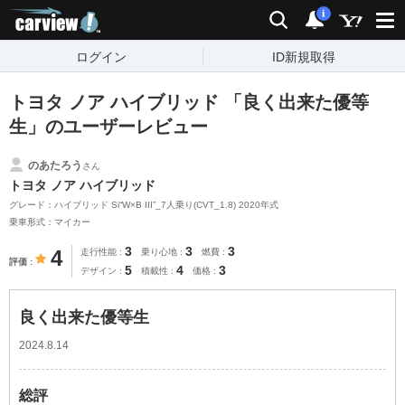
carview!
検索
通知
i
ログイン
ID新規取得
トヨタ ノア ハイブリッド 「良く出来た優等
生」のユーザーレビュー
のあたろう
さん
トヨタ ノア ハイブリッド
グレード：ハイブリッド Si“W×B III”_7人乗り(CVT_1.8) 2020年式
乗車形式：マイカー
3
3
3
4
走行性能
乗り心地
燃費
評価
5
4
3
デザイン
積載性
価格
良く出来た優等生
2024.8.14
総評