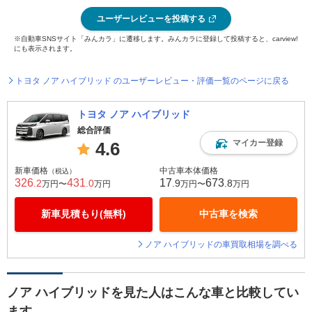
ユーザーレビューを投稿する
※自動車SNSサイト「みんカラ」に遷移します。みんカラに登録して投稿すると、carview!
にも表示されます。
トヨタ ノア ハイブリッド のユーザーレビュー・評価一覧のページに戻る
トヨタ ノア ハイブリッド
総合評価
マイカー登録
4.6
新車価格
中古車本体価格
（税込）
326
431
17
673
.2
.0
.9
.8
万円〜
万円
万円〜
万円
新車見積もり(無料)
中古車を検索
ノア ハイブリッドの車買取相場を調べる
ノア ハイブリッドを見た人はこんな車と比較してい
ます