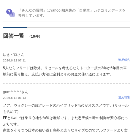
「みんなの質問」はYahoo!知恵袋の「自動車」カテゴリとデータを
共有しています。
回答一覧
（10件）
ゆきピロさん
違反報告
2026.6.12 07:11
5人ならフリードは除外。リセールを考えるならトヨタ一択の3年か5年目の車
検前に乗り換え。支払い方法は金利とそのお金の使い道によります。
gun********さん
違反報告
2026.6.12 01:13
ノア、ヴォクシーのszグレードのハイブリッド4wdがオススメです。(リセール
も含めて)
FFと4wdでは乗り心地や加速は歴然です。また悪天候の時の制御が安心感たっ
ぷりです。
家族を守りつつ日本の狭い道も意外と楽々なサイズなのでアルファードより実