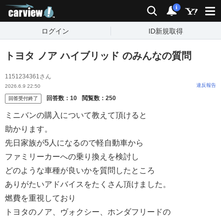
carview!
検索
通知
i
ログイン
ID新規取得
トヨタ ノア ハイブリッド のみんなの質問
1151234361さん
違反報告
2026.6.9 22:50
回答数：
10
閲覧数：
250
回答受付終了
ミニバンの購入について教えて頂けると
助かります。
先日家族が5人になるので軽自動車から
ファミリーカーへの乗り換えを検討し
どのような車種が良いかを質問したところ
ありがたいアドバイスをたくさん頂けました。
燃費を重視しており
トヨタのノア、ヴォクシー、ホンダフリードの