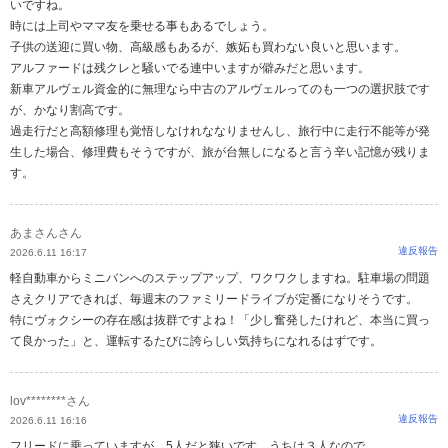
いですね。
時には上司やママ友を乗せる事もあるでしょう。
子供の送迎に買い物、高級感もあるが、嫉妬も買わない良いと思います。
アルファードは残クレと騒いでる連中いますが僻みだと思います。
新車アルヴェル資金的に無理なら中古のアルヴェルってのも一つの選択肢です
が、かなり割高です。
過走行だと高額修理も覚悟しなけれななりませんし、旅行中に走行不能等が発
生した場合、修理費もそうですが、旅が台無しになると言う辛い記憶が残りま
す。
あまさんさん
違反報告
2026.6.11 16:17
軽自動車からミニバンへのステップアップ、ワクワクしますね。駐車場の問題
さえクリアできれば、毎週末のファミリードライブが定番になりそうです。
特にヴォクシーの存在感は抜群ですよね！「少し奮発したけれど、本当に買っ
て良かった」と、運転するたびに誇らしい気持ちになれるはずです。
lov********さん
違反報告
2026.6.11 16:16
フリードに乗っていますが、5人だと狭いです。うちは３人なので。