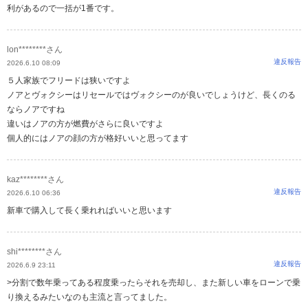
利があるので一括が1番です。
lon********さん
違反報告
2026.6.10 08:09
５人家族でフリードは狭いですよ
ノアとヴォクシーはリセールではヴォクシーのが良いでしょうけど、長くのる
ならノアですね
違いはノアの方が燃費がさらに良いですよ
個人的にはノアの顔の方が格好いいと思ってます
kaz********さん
違反報告
2026.6.10 06:36
新車で購入して長く乗れればいいと思います
shi********さん
違反報告
2026.6.9 23:11
>⁠分割で数年乗ってある程度乗ったらそれを売却し、また新しい車をローンで乗
り換えるみたいなのも主流と言ってました。