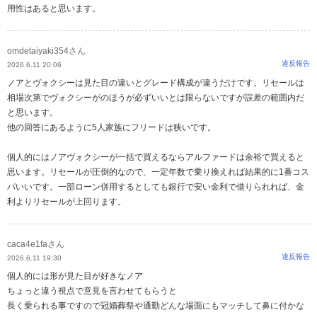
用性はあると思います。
omdetaiyaki354さん
違反報告
2026.6.11 20:06
ノアとヴォクシーは見た目の違いとグレード構成が違うだけです。リセールは
相場次第でヴォクシーがのほうが必ずいいとは限らないですが誤差の範囲内だ
と思います。
他の回答にあるように5人家族にフリードは狭いです。
個人的にはノアヴォクシーが一括で買えるならアルファードは余裕で買えると
思います。リセールが圧倒的なので、一定年数で乗り換えれば結果的に1番コス
パいいです。一部ローン併用するとしても銀行で安い金利で借りられれば、金
利よりリセールが上回ります。
caca4e1faさん
違反報告
2026.6.11 19:30
個人的には形が見た目が好きなノア
ちょっと違う視点で意見を言わせてもらうと
長く乗られる事ですので冠婚葬祭や通勤どんな場面にもマッチして鼻に付かな