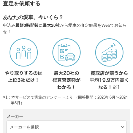
査定を依頼する
あなたの愛車、今いくら？
申込み
最短3時間後
に
最大20社
から愛車の査定結果をWebでお知ら
せ！
※1：本サービスで実施のアンケートより （回答期間：2023年6月〜2024
年5月）
メーカー