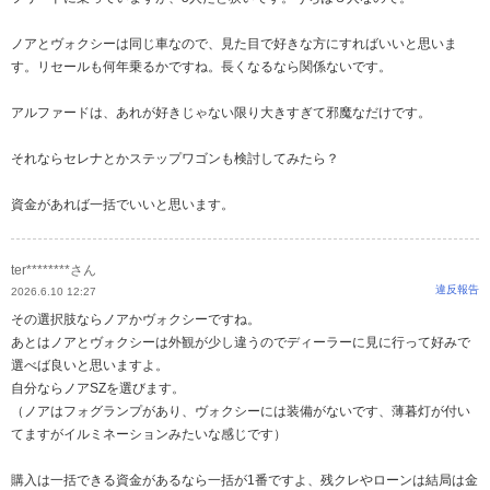
ノアとヴォクシーは同じ車なので、見た目で好きな方にすればいいと思いま
す。リセールも何年乗るかですね。長くなるなら関係ないです。
アルファードは、あれが好きじゃない限り大きすぎて邪魔なだけです。
それならセレナとかステップワゴンも検討してみたら？
資金があれば一括でいいと思います。
ter********さん
違反報告
2026.6.10 12:27
その選択肢ならノアかヴォクシーですね。
あとはノアとヴォクシーは外観が少し違うのでディーラーに見に行って好みで
選べば良いと思いますよ。
自分ならノアSZを選びます。
（ノアはフォグランプがあり、ヴォクシーには装備がないです、薄暮灯が付い
てますがイルミネーションみたいな感じです）
購入は一括できる資金があるなら一括が1番ですよ、残クレやローンは結局は金