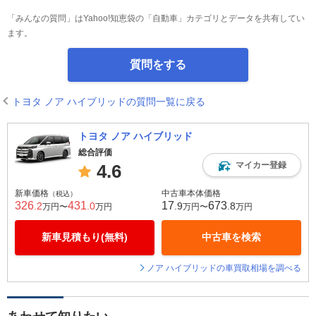
「みんなの質問」はYahoo!知恵袋の「自動車」カテゴリとデータを共有してい
ます。
質問をする
トヨタ ノア ハイブリッドの質問一覧に戻る
トヨタ ノア ハイブリッド
総合評価
マイカー登録
4.6
新車価格
中古車本体価格
（税込）
326
431
17
673
.2
.0
.9
.8
万円〜
万円
万円〜
万円
新車見積もり(無料)
中古車を検索
ノア ハイブリッドの車買取相場を調べる