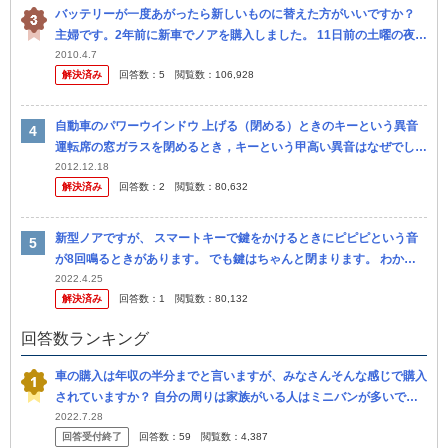
バッテリーが一度あがったら新しいものに替えた方がいいですか？
主婦です。2年前に新車でノアを購入しました。 11日前の土曜の夜に
車を使用したときにルームランプをつけたままだったみたいで、日曜
2010.4.7
解決済み
回答数：
5
閲覧数：
106,928
の...
自動車のパワーウインドウ 上げる（閉める）ときのキーという異音
運転席の窓ガラスを閉めるとき，キーという甲高い異音はなぜでしょ
う。 特に上げる（閉める）ときに，そうです。下げるとき最初少し
2012.12.18
解決済み
回答数：
2
閲覧数：
80,632
聞こ...
新型ノアですが、 スマートキーで鍵をかけるときにピピピという音
が8回鳴るときがあります。 でも鍵はちゃんと閉まります。 わかる
方いましたらよろしくお願いします。
2022.4.25
解決済み
回答数：
1
閲覧数：
80,132
回答数ランキング
車の購入は年収の半分までと言いますが、みなさんそんな感じで購入
されていますか？ 自分の周りは家族がいる人はミニバンが多いです
が、新型のヴォクシーやノアなんかはオプションを付けると500万を
2022.7.28
回答受付終了
回答数：
59
閲覧数：
4,387
超える...