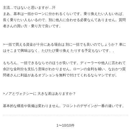
主流…ではないと思いますが…汗
まあ、基本は一括かローンに分かれるくらいです。乗り換えたい人もいれば、
長く乗りたい人もいるので、別に他人に合わせる必要なんてありません。質問
者さんの買い方・乗り方で良いです。
>⁠一括で買える資金が十分にある場合は 別に一括でも良いのでしょうか？ 車に
はそこまで興味はなく、たびたび乗り換え たりする予定もないです、、
もちろん、一括できるならそのほうが良いです。ディーラーや他人に言われて
余計な金利分を支払う意味がわかりません。ローンの金利を補い、なおかつ質
問者さんに利益があるオプションを無料で付けてくれるならマシですが。
>⁠ノアとヴォクシーに 大きな差はありますか？
基本的な構造や装備は変わりません。フロントのデザインが一番の違いです。
1
〜
10
/
10
件