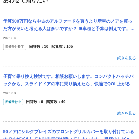
あわせて知りたい
予算500万円なら中古のアルファードを買うより新車のノアを買っ
た方が良いと考える人は多いですか？ ※車種と予算は例えです。新
車と中古どっちを買うかという論点です。
2026.8.6
回答数：
10
閲覧数：
105
回答受付終了
続きを見る
子育て乗り換え検討です。相談お願いします。コンパクトハッチバ
ックから、スライドドアの車に乗り換えたら、快適でQOL上がるで
しょうか？ 地方都市に住んでて、車は一家で1台。スイフトです。
2026.8.9
私の通勤に...
回答数：
6
閲覧数：
40
回答受付中
続きを見る
90ノアにシルクブレイズのフロントグリルカバーを取り付けている