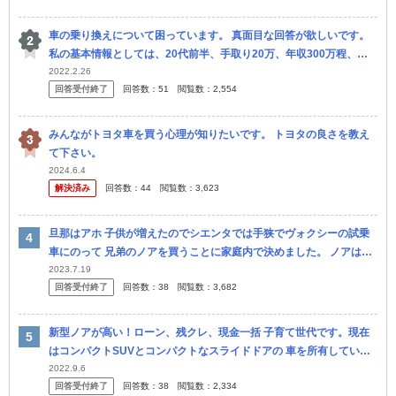
車の乗り換えについて困っています。 真面目な回答が欲しいです。
私の基本情報としては、20代前半、手取り20万、年収300万程、実
家暮らし、勤続年数2年です。３年以内には彼女と同棲も考えてお...
2022.2.26
回答受付終了
回答数：
51
閲覧数：
2,554
みんながトヨタ車を買う心理が知りたいです。 トヨタの良さを教え
て下さい。
2024.6.4
解決済み
回答数：
44
閲覧数：
3,623
旦那はアホ 子供が増えたのでシエンタでは手狭でヴォクシーの試乗
車にのって 兄弟のノアを買うことに家庭内で決めました。 ノアはガ
ソリンのS-Zというグレードでオプション込みで425万。あとは下...
2023.7.19
回答受付終了
回答数：
38
閲覧数：
3,682
新型ノアが高い！ローン、残クレ、現金一括 子育て世代です。現在
はコンパクトSUVとコンパクトなスライドドアの 車を所有していま
す。家族旅行も多く最低限でもノアクラスの車が必要になり 購入を
2022.9.6
回答受付終了
回答数：
38
閲覧数：
2,334
検討...