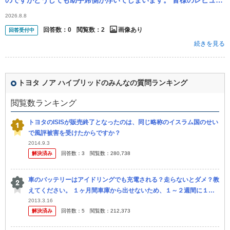
のですがどうしても助手席側が浮いてしまいます。 皆様のレビュー
見ていますと浮くという意見が多いようです。 皆様どのようにとり
2026.8.8
つけてい...
回答数：
0
閲覧数：
2
画像あり
回答受付中
続きを見る
トヨタ ノア ハイブリッドのみんなの質問ランキング
閲覧数ランキング
トヨタのISISが販売終了となったのは、同じ略称のイスラム国のせい
で風評被害を受けたからですか？
2014.9.3
解決済み
回答数：
3
閲覧数：
280,738
車のバッテリーはアイドリングでも充電される？走らないとダメ？教
えてください。 １ヶ月間車庫から出せないため、１～２週間に１
度、１０分間アイドリングだけしてました。 今日乗ろうとしたらク
2013.3.16
解決済み
回答数：
5
閲覧数：
212,373
ラクショ...