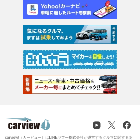
carview!（カービュー）はLINEヤフー株式会社が運営するクルマに関するあ