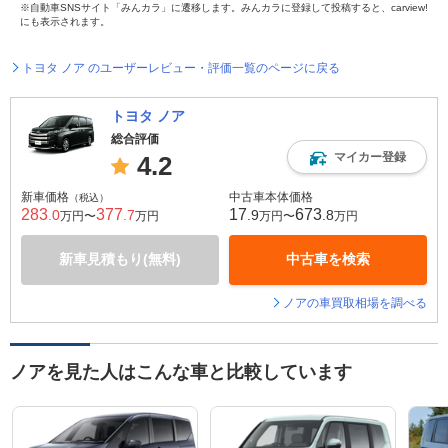
※自動車SNSサイト「みんカラ」に遷移します。みんカラに登録して投稿すると、carview!
にも表示されます。
トヨタ ノア のユーザーレビュー・評価一覧のページに戻る
トヨタ ノア
総合評価
マイカー登録
4.2
新車価格
中古車本体価格
（税込）
283
377
17
673
.0
.7
.9
.8
万円〜
万円
万円〜
万円
新車見積もり(無料)
中古車を検索
ノアの車買取相場を調べる
ノアを見た人はこんな車と比較しています