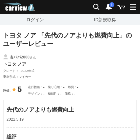
carview!
検索
通知
i
ログイン
ID新規取得
トヨタ ノア 「先代のノアよりも燃費向上」の
ユーザーレビュー
杏パパ2000
さん
トヨタ ノア
グレード：- 2022年式
乗車形式：マイカー
-
-
-
5
走行性能
乗り心地
燃費
評価
-
-
-
デザイン
積載性
価格
先代のノアよりも燃費向上
2022.5.19
総評