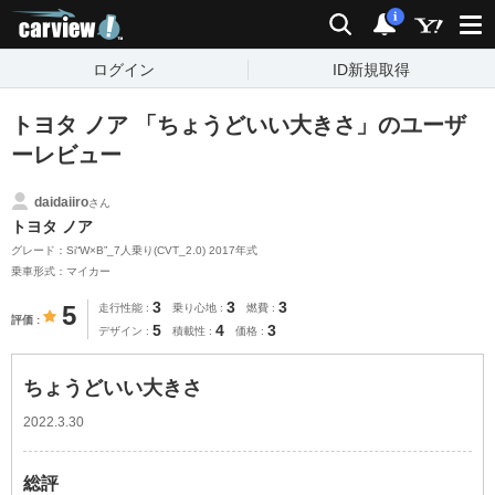
carview!
検索
通知
i
ログイン
ID新規取得
トヨタ ノア 「ちょうどいい大きさ」のユーザ
ーレビュー
daidaiiro
さん
トヨタ ノア
グレード：Si“W×B”_7人乗り(CVT_2.0) 2017年式
乗車形式：マイカー
3
3
3
5
走行性能
乗り心地
燃費
評価
5
4
3
デザイン
積載性
価格
ちょうどいい大きさ
2022.3.30
総評