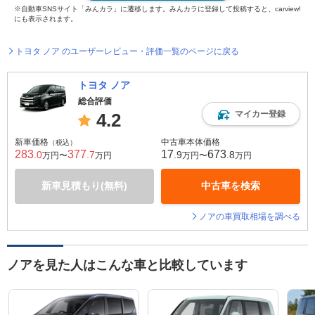
※自動車SNSサイト「みんカラ」に遷移します。みんカラに登録して投稿すると、carview!
にも表示されます。
トヨタ ノア のユーザーレビュー・評価一覧のページに戻る
トヨタ ノア
総合評価
マイカー登録
4.2
新車価格
中古車本体価格
（税込）
283
377
17
673
.0
.7
.9
.8
万円〜
万円
万円〜
万円
新車見積もり(無料)
中古車を検索
ノアの車買取相場を調べる
ノアを見た人はこんな車と比較しています