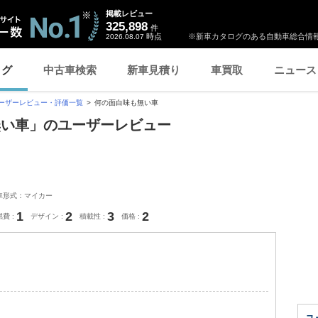
掲載レビュー
325,898
件
時点
※新車カタログのある自動車総合情報
2026.08.07
ログ
中古車検索
新車見積り
車買取
ニュース
ーザーレビュー・評価一覧
何の面白味も無い車
無い車」のユーザーレビュー
車形式：マイカー
1
2
3
2
燃費
デザイン
積載性
価格