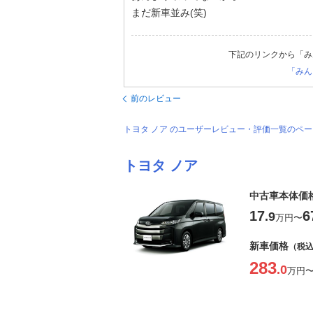
まだ新車並み(笑)
下記のリンクから「み
「みん
前のレビュー
トヨタ ノア のユーザーレビュー・評価一覧のペ
トヨタ ノア
中古車本体価
17
6
.9
万円
〜
新車価格
（税
283
.0
万円