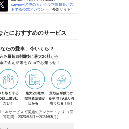
carview!の中の人がクルマ情報をポス
トする公式アカウント
（外部サイト）
なたにおすすめのサービス
あなたの愛車、今いくら？
込み
最短3時間後
に
最大20社
から
車の査定結果をWebでお知らせ！
ホンダ オデッセイ
スズキ エブリイワゴン
ホ
1：本サービスで実施のアンケートより （回
答期間：2023年6月〜2024年5月）