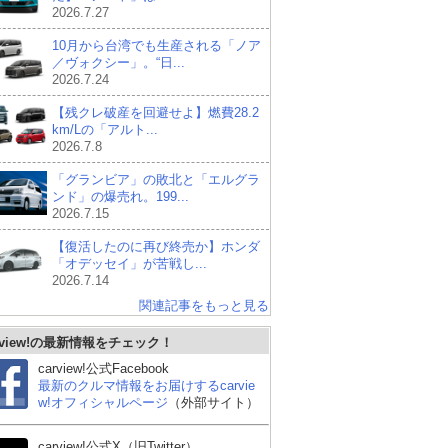
2026.7.27
10月から台湾でも生産される「ノア
／ヴォクシー」。“日...
2026.7.24
【残クレ破産を回避せよ】燃費28.2
km/Lの「アルト...
2026.7.8
「グランビア」の敗北と「エルグラ
ンド」の爆売れ。199...
2026.7.15
【復活したのに再び終売か】ホンダ
「オデッセイ」が苦戦し...
2026.7.14
関連記事をもっと見る
rview!の最新情報をチェック！
carview!公式Facebook
最新のクルマ情報をお届けするcarvie
w!オフィシャルページ
（外部サイト）
carview!公式X（旧Twitter）