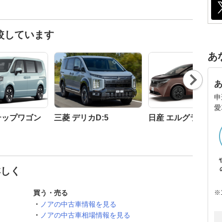
較しています
あ
Nex
t
申
愛
テップワゴン
三菱 デリカD:5
日産 エルグランド
詳しく
※
買う・売る
ノアの中古車情報を見る
ノアの中古車相場情報を見る