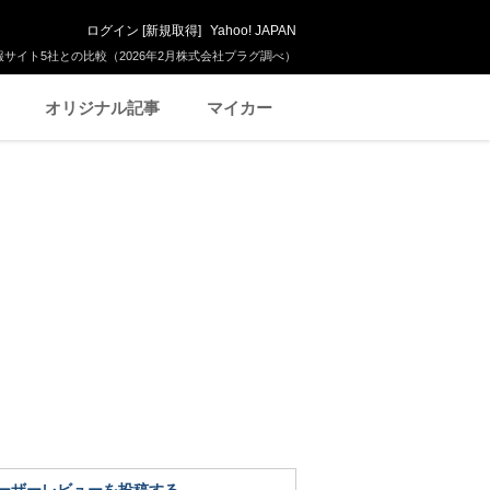
ログイン
[
新規取得
]
Yahoo! JAPAN
サイト5社との比較（2026年2月株式会社プラグ調べ）
オリジナル記事
マイカー