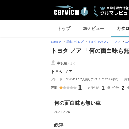
トップ
360°ビュー
カタ
carview!
新車カタログ
トヨタ(TOYOTA)
ノア
ユ
トヨタ ノア 「何の面白味も
牛乳屋♂
さん
トヨタ ノア
グレード：Si“W×B II”_7人乗り(CVT_2.0) 2019年式
乗
1
1
2
評価
走行性能
乗り心地
何の面白味も無い車
2021.2.26
総評