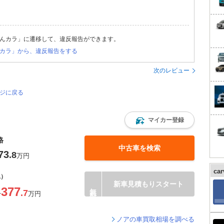
んカラ」に遷移して、違反報告ができます。
カラ」から、違反報告をする
次のレビュー
ージに戻る
マイカー登録
格
中古車を検索
73
.8
万円
ca
込）
新車見積もりスタート
377
.7
〜
万円
ノアの車買取相場を調べる