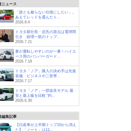
連ニュース
「誰とも被らない仕様にしたい」。
あえてレッドを選んだト...
2026.8.4
トヨタ新社長・近氏の原点は電球間
引き 経理一筋のトップ...
2026.7.21
妻が運転しやすいのが一番！ハイエ
ース用のバンパーガード...
2026.7.18
トヨタ「ノア」購入の決め手は先進
装備 ビジネスや二世帯...
2026.7.17
トヨタ「ノア」一部改良モデル 最
安と最上級を比較 “約...
2026.6.30
連編集記事
【日産車が上半期トップ10から消え
た】「ノート」は11...