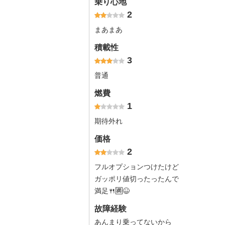
乗り心地
2
まあまあ
積載性
3
普通
燃費
1
期待外れ
価格
2
フルオプションつけたけど
ガッポリ値切ったったんで
満足🍴🈵😆
故障経験
あんまり乗ってないから