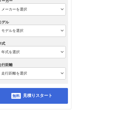
メーカー
モデル
年式
走行距離
見積りスタート