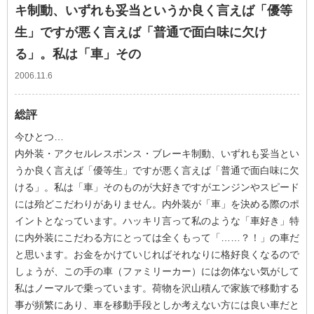
キ制動、いずれも妥当というか良く言えば「優等
生」ですが悪く言えば「普通で面白味に欠け
る」。私は「車」その
2006.11.6
総評
今ひとつ…
内外装・アクセルレスポンス・ブレーキ制動、いずれも妥当とい
うか良く言えば「優等生」ですが悪く言えば「普通で面白味に欠
ける」。私は「車」そのものが大好きですがエンジンやスピード
には殆どこだわりがありません。内外装が「車」を決める際のポ
イントとなっています。ハッキリ言って私のような「車好き」特
に内外装にこだわる方にとっては全くもって「……？！」の車だ
と思います。お金をかけていじればそれなりに格好良くなるので
しょうが、この手の車（ファミリーカー）には勿体ない気がして
私はノーマルで乗っています。荷物を沢山積んで家族で移動する
事が頻繁にあり、車を移動手段としか考えない方には良い車だと