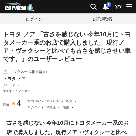
carview!
検索
通知
i
ログイン
ID新規取得
トヨタ ノア 「古さを感じない 今年10月にトヨ
タメーカー系のお店で購入しました。現行ノ
ア・ヴォクシーと比べても古さを感じさせい車
です。」のユーザーレビュー
ニックネーム非公開
さん
トヨタ ノア
グレード：-
乗車形式：マイカー
-
-
-
4
走行性能
乗り心地
燃費
評価
-
-
-
デザイン
積載性
価格
古さを感じない 今年10月にトヨタメーカー系のお
店で購入しました。現行ノア・ヴォクシーと比べ