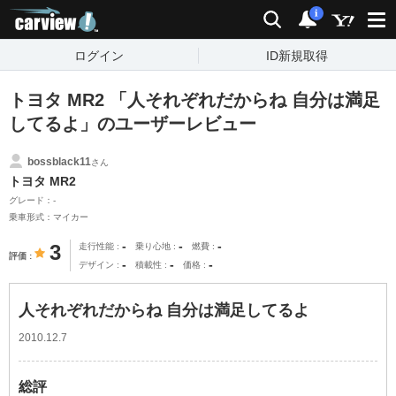
carview!
検索
通知
i
ログイン
ID新規取得
トヨタ MR2 「人それぞれだからね 自分は満足
してるよ」のユーザーレビュー
bossblack11
さん
トヨタ MR2
グレード：-
乗車形式：マイカー
-
-
-
3
走行性能
乗り心地
燃費
評価
-
-
-
デザイン
積載性
価格
人それぞれだからね 自分は満足してるよ
2010.12.7
総評