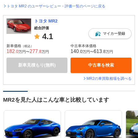
トヨタ MR2 のユーザーレビュー・評価一覧のページに戻る
トヨタ MR2
総合評価
マイカー登録
4.1
新車価格
中古車本体価格
（税込）
182
277
140
613
.0
.8
.0
.8
万円〜
万円
万円〜
万円
新車見積もり(無料)
中古車を検索
MR2の車買取相場を調べる
MR2を見た人はこんな車と比較しています