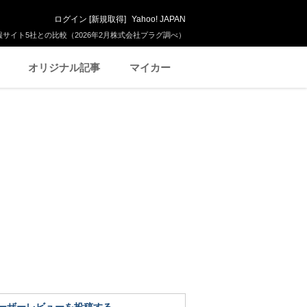
ログイン
[
新規取得
]
Yahoo! JAPAN
サイト5社との比較（2026年2月株式会社プラグ調べ）
オリジナル記事
マイカー