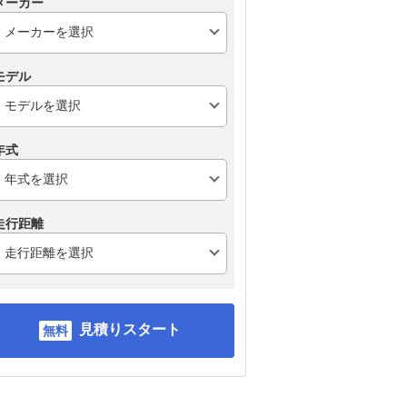
メーカー
モデル
年式
走行距離
見積りスタート