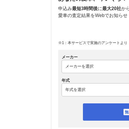
申込み
最短3時間後
に
最大20社
か
愛車の査定結果をWebでお知らせ
※1：本サービスで実施のアンケートより （
メーカー
年式