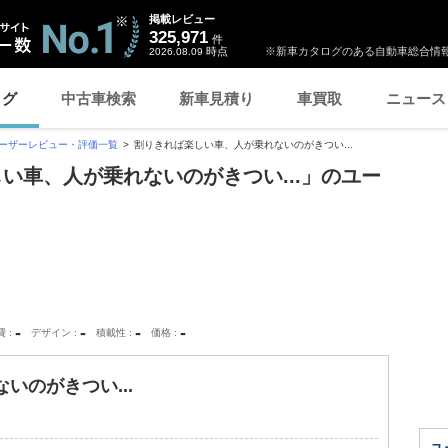
掲載レビュー
325,971
件
時点
※新車カタログのある自動車総合情報
2026.08.09
ログ
中古車検索
新車見積り
車買取
ニュース
ーザーレビュー・評価一覧
割りきれば楽しい車、人が乗れないのがきつい...
しい車、人が乗れないのがきつい...」のユー
-
-
-
-
費
デザイン
積載性
価格
いのがきつい...