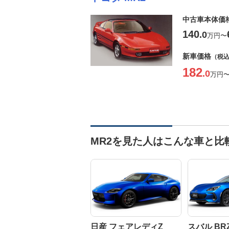
中古車本体価
140
.0
万円
〜
新車価格
（税
182
.0
万円
MR2を見た人はこんな車と比
日産 フェアレディZ
スバル BR