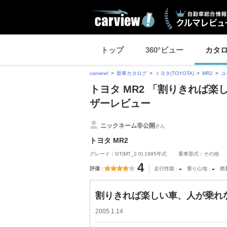
トップ
360°ビュー
カタ
carview!
新車カタログ
トヨタ(TOYOTA)
MR2
ユ
トヨタ MR2 「割りきれば楽
ザーレビュー
ニックネーム非公開
さん
トヨタ MR2
グレード：GT(MT_2.0) 1995年式
乗車形式：その他
4
-
-
評価
走行性能
乗り心地
燃
割りきれば楽しい車、人が乗れな
2005.1.14