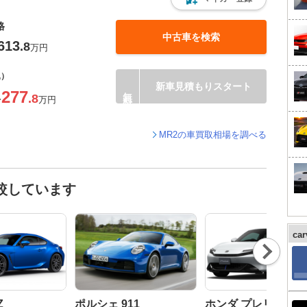
格
中古車を検索
613
.8
万円
込）
新車見積もりスタート
277
.8
〜
万円
MR2の車買取相場を調べる
較しています
ca
Nex
t
Z
ポルシェ 911
ホンダ プレリュード