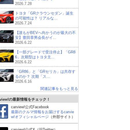
2026.7.28
トヨタ「GRクラウンセダン」誕生
の可能性は？ リアルな...
2026.7.24
【誰もがBEVへ向かうのが最大の不
安】豊田章男会長がイ...
2026.6.22
【一部グレードで受注停止】「GR8
6」次期型はトヨタ主...
2026.6.22
「GR86」と「GRセリカ」は共存す
るのか？ 次期「ス...
2026.6.16
関連記事をもっと見る
rview!の最新情報をチェック！
carview!公式Facebook
最新のクルマ情報をお届けするcarvie
w!オフィシャルページ
（外部サイト）
シボレー コルベット ク
シボレー カマロ クーペ
レク
carview!公式X（旧Twitter）