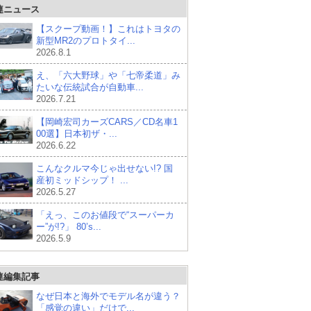
連ニュース
【スクープ動画！】これはトヨタの
新型MR2のプロトタイ...
2026.8.1
え、「六大野球」や「七帝柔道」み
たいな伝統試合が自動車...
2026.7.21
【岡崎宏司カーズCARS／CD名車1
00選】日本初ザ・...
2026.6.22
こんなクルマ今じゃ出せない!? 国
産初ミッドシップ！ ...
2026.5.27
「えっ、このお値段で“スーパーカ
ー”が!?」 80’s...
2026.5.9
連編集記事
なぜ日本と海外でモデル名が違う？
「感覚の違い」だけで...