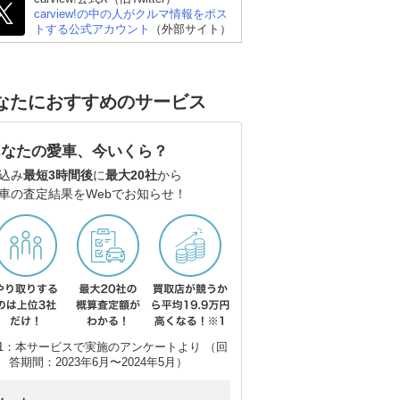
carview!の中の人がクルマ情報をポス
ーペ
トする公式アカウント
（外部サイト）
なたにおすすめのサービス
あなたの愛車、今いくら？
込み
最短3時間後
に
最大20社
から
車の査定結果をWebでお知らせ！
1：本サービスで実施のアンケートより （回
答期間：2023年6月〜2024年5月）