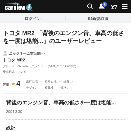
carview!
検索
通知
i
ログイン
ID新規取得
トヨタ MR2 「背後のエンジン音、車高の低さ
を一度は堪能...」のユーザーレビュー
ニックネーム非公開
さん
トヨタ MR2
グレード：G-Limited_T_バールーフ(MT_2.0) 1990年式
乗車形式：その他
-
-
-
4
走行性能
乗り心地
燃費
評価
-
-
-
デザイン
積載性
価格
背後のエンジン音、車高の低さを一度は堪能...
2004.3.30
総評