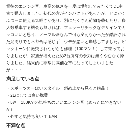
背後のエンジン音、車高の低さを一度は堪能してみたくてDL中
古で購入しました。初代の方がインパクトがあったが、とにかく
ふつーに使える気軽さがあり、別にたくさん荷物を載せたり、多
人数乗車する機会も無ければ、フェラーリチックなデザインでカ
ッコいいと思う。ノーマル派なんで何も変えなかったが酷評され
た足周りでも不都合は感じず、ウデが悪いと痛感してました。ビ
ックホーンに激突されながらも修理（100マン！）して乗ってお
りましたが、家族が増えたため2台所有の余力は無くやむなく降
りました。結果的に非常に高価な車になってしまいました
が・・・
満足している点
・スポーツカーぽいスタイル 斜め上から見ると絶品！
・2Lにしては良い燃費
・5速 150Kでの気持ちのいいエンジン音（めったにできない
が）
・外すと気持ち良いＴ-BAR
不満な点