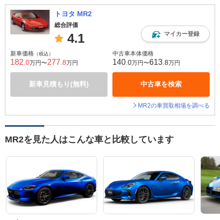
トヨタ MR2
総合評価
マイカー登録
4.1
新車価格
中古車本体価格
（税込）
182
277
140
613
.0
.8
.0
.8
万円〜
万円
万円〜
万円
新車見積もり(無料)
中古車を検索
MR2の車買取相場を調べる
MR2を見た人はこんな車と比較しています