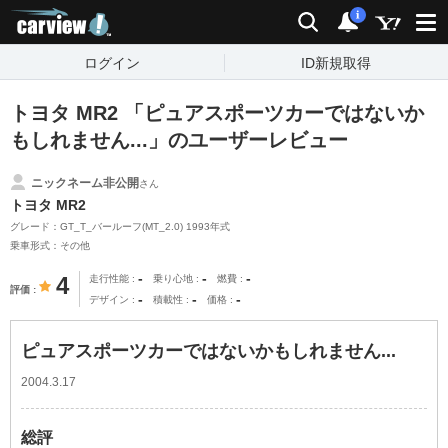
carview!
検索
通知
i
ログイン
ID新規取得
トヨタ MR2 「ピュアスポーツカーではないか
もしれません...」のユーザーレビュー
ニックネーム非公開
さん
トヨタ MR2
グレード：GT_T_バールーフ(MT_2.0) 1993年式
乗車形式：その他
-
-
-
4
走行性能
乗り心地
燃費
評価
-
-
-
デザイン
積載性
価格
ピュアスポーツカーではないかもしれません...
2004.3.17
総評