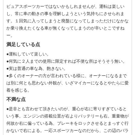
ピュアスポーツカーではないかもしれませんが、運転は楽しい
し、常に車の動きの事を理解しようという気持ちにさせられま
す。１回気に入ってしまうと廃盤になってしまっただけになかな
か乗り換えたくなる車が無くなってしまうのが辛いとこですね
ー。
満足している点
●運転していて楽しい。
●何気に２人までの使用に限定すれば不便な所はそうそう無い。
●実は普通の車な為、飽きない。
●多くのオーナーの方が言われている様に、オーナーになるまで
は別に何とも思わない外観が、いざマイカーになるとやたらに愛
着を感じる。
不満な点
●是非とも言わせて頂きたいのが、重心が右に寄りすぎていると
いう事。エンジンの搭載位置が右よりバッテリーも右。重量物が
何故か右に偏っている為、ブレーキをロックさせるとまっすぐ行
かないで右による。一応スポーツカーなのだから、この辺のバラ