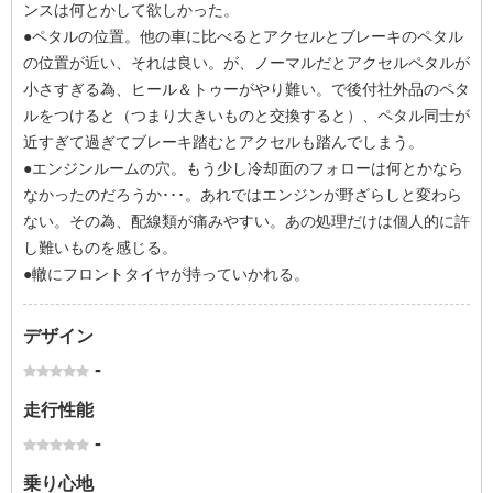
ンスは何とかして欲しかった。
●ペタルの位置。他の車に比べるとアクセルとブレーキのペタル
の位置が近い、それは良い。が、ノーマルだとアクセルペタルが
小さすぎる為、ヒール＆トゥーがやり難い。で後付社外品のペタ
ルをつけると（つまり大きいものと交換すると）、ペタル同士が
近すぎて過ぎてブレーキ踏むとアクセルも踏んでしまう。
●エンジンルームの穴。もう少し冷却面のフォローは何とかなら
なかったのだろうか･･･。あれではエンジンが野ざらしと変わら
ない。その為、配線類が痛みやすい。あの処理だけは個人的に許
し難いものを感じる。
●轍にフロントタイヤが持っていかれる。
デザイン
-
走行性能
-
乗り心地